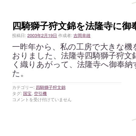
四騎獅子狩文錦を法隆寺に御
投稿日:
2003年2月19日
作成者:
吉岡幸雄
一昨年から、私の工房で大きな機
おりました、法隆寺四騎獅子狩文
く織りあがって、法隆寺へ御奉納
た。
カテゴリー:
四騎獅子狩文錦
タグ:
国宝
,
空引機
コメントを受け付けていません