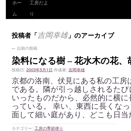
ホー
工房だよ
ム
り
吉岡幸雄
投稿者「
」のアーカイブ
←
以前の投稿
染料になる樹 – 花水木の花
投稿日:
2003年5月1日
作成者:
吉岡幸雄
京都の洛南、伏見にある私の工房
である。隣が引っ越しされるたび
いったものだから、必然的に横に
っている。 幸い、東西に長くな
面して細い庭があり、どこも日当
カテゴリー:
工房の季節便り