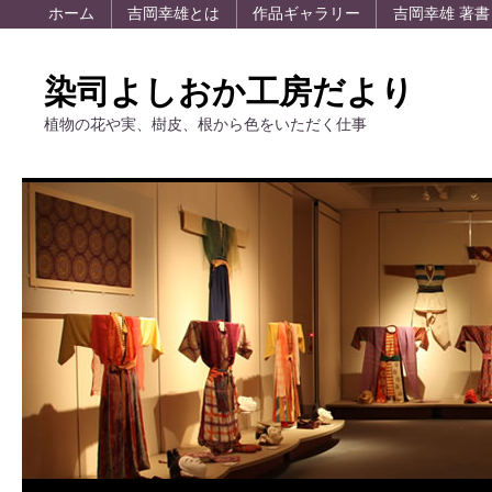
ホーム
吉岡幸雄とは
作品ギャラリー
吉岡幸雄 著書
染司よしおか工房だより
植物の花や実、樹皮、根から色をいただく仕事