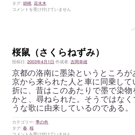
タグ:
胡桃
,
花水木
コメントを受け付けていません
桜鼠（さくらねずみ）
投稿日:
2003年4月1日
作成者:
吉岡幸雄
京都の洛南に墨染というところが
京から来られた人と車に同乗して
折に、昔はこのあたりで墨で染物
かと、尋ねられた。そうではなく
うな歌に由来しているのである。
カテゴリー:
季の色
タグ:
春
,
桜
コメントを受け付けていません