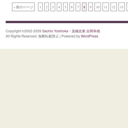
« 前のページ
1
2
3
4
5
6
7
8
9
10
11
12
13
Copyright ©2002-2026
Sachio Yoshioka・染織史家 吉岡幸雄
All Rights Reserved. 無断転載禁止 | Powered by
WordPress.