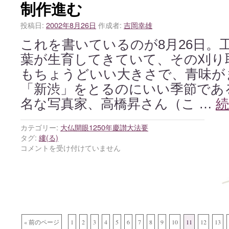
制作進む
投稿日:
2002年8月26日
作成者:
吉岡幸雄
これを書いているのが8月26日。
葉が生育してきていて、その刈り
もちょうどいい大きさで、青味が
「新渋」をとるのにいい季節である
名な写真家、高橋昇さん（こ …
カテゴリー:
大仏開眼1250年慶讃大法要
タグ:
縷(る)
コメントを受け付けていません
« 前のページ
1
2
3
4
5
6
7
8
9
10
11
12
13