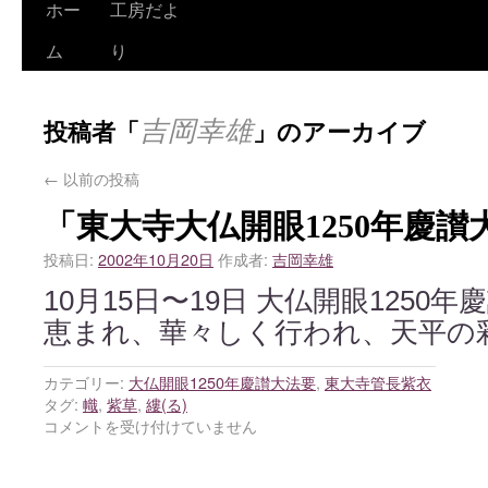
ホー
工房だよ
ム
り
吉岡幸雄
投稿者「
」のアーカイブ
←
以前の投稿
「東大寺大仏開眼1250年慶
投稿日:
2002年10月20日
作成者:
吉岡幸雄
10月15日〜19日 大仏開眼1250
恵まれ、華々しく行われ、天平の
カテゴリー:
大仏開眼1250年慶讃大法要
,
東大寺管長紫衣
タグ:
幟
,
紫草
,
縷(る)
コメントを受け付けていません