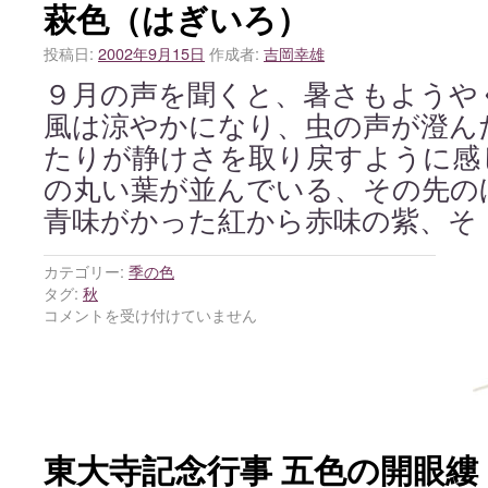
萩色（はぎいろ）
投稿日:
2002年9月15日
作成者:
吉岡幸雄
９月の声を聞くと、暑さもようや
風は涼やかになり、虫の声が澄ん
たりが静けさを取り戻すように感
の丸い葉が並んでいる、その先の
青味がかった紅から赤味の紫、そ
カテゴリー:
季の色
タグ:
秋
コメントを受け付けていません
東大寺記念行事 五色の開眼縷 