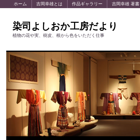
ホーム
吉岡幸雄とは
作品ギャラリー
吉岡幸雄 著書
染司よしおか工房だより
植物の花や実、樹皮、根から色をいただく仕事