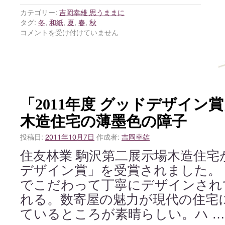
カテゴリー:
吉岡幸雄 思うままに
タグ:
冬
,
和紙
,
夏
,
春
,
秋
コメントを受け付けていません
「2011年度 グッドデザイン
木造住宅の薄墨色の障子
投稿日:
2011年10月7日
作成者:
吉岡幸雄
住友林業 駒沢第二展示場木造住宅
デザイン賞」を受賞されました。
でこだわって丁寧にデザインされ
れる。数寄屋の魅力が現代の住宅
ているところが素晴らしい。ハ 