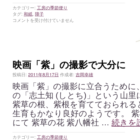
カテゴリー:
工房の季節便り
タグ:
和紙
,
障子
コメントを受け付けていません
映画「紫」の撮影で大分に
投稿日:
2011年8月17日
作成者:
吉岡幸雄
映画「紫」の撮影に立合うために
の「志土知 (しとち)」という山
紫草の根、紫根を育てておられる
生育もかなり良好のようです。 
にて 紫草の花 紫八幡社 …
続きを
カテゴリー:
工房の季節便り