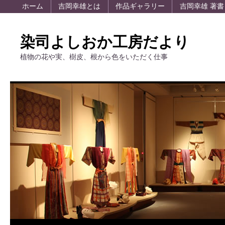
ホーム
吉岡幸雄とは
作品ギャラリー
吉岡幸雄 著書
染司よしおか工房だより
植物の花や実、樹皮、根から色をいただく仕事