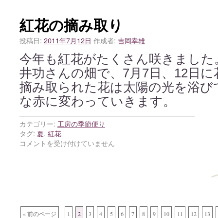
紅花の摘み取り
投稿日:
2011年7月12日
作成者:
吉岡幸雄
今年も紅花がたくさん咲きました
井功さんの畑で、7月7日、12日
摘み取られた花は太陽の光を浴び
な赤に変わっていきます。
カテゴリー:
工房の季節便り
タグ:
夏
,
紅花
コメントを受け付けていません
« 前のページ
1
2
3
4
5
6
7
8
9
10
11
12
13