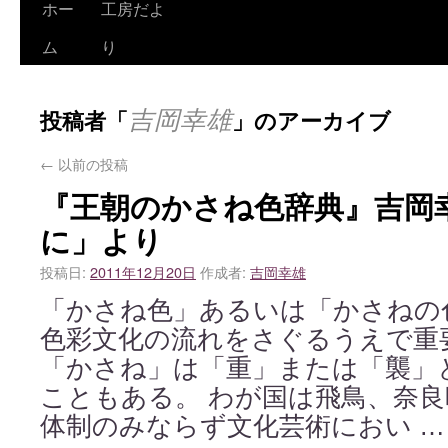
ホー
工房だよ
ム
り
吉岡幸雄
投稿者「
」のアーカイブ
←
以前の投稿
『王朝のかさね色辞典』吉岡
に」より
投稿日:
2011年12月20日
作成者:
吉岡幸雄
「かさね色」あるいは「かさねの
色彩文化の流れをさぐるうえで重
「かさね」は「重」または「襲」
こともある。 わが国は飛鳥、奈
体制のみならず文化芸術におい 