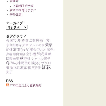
法隆寺
四騎獅子狩文錦
吉岡幸雄 思うままに
海外交流
アーカイブ
タグクラウド
夏
国宝
椿
映画「紫」
桜
蓮
二藍
紫草
奈良薬師寺
矢車
ヌルデの木
灰
藁(わら)
胡桃
鬱金
花水木
禁色
和紙
空引機
弁柄
纏向遺跡
繭
幟
秋
団栗
伎楽
阿仙
シャネル
障子
冬
御花神饌
縷(る)
ザクロ
黄丹
紅花
蓼藍
春
造り花
幡
五倍子
支子
RSS
RSS工房だより更新案内