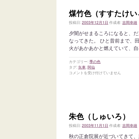
煤竹色（すすたけい
投稿日:
2003年12月1日
作成者:
吉岡幸雄
夕闇がせまるころになると、だ
なってきた。 ひと昔前まで、
火があかあかと燃えていて、自
カテゴリー:
季の色
タグ:
矢車
,
阿仙
コメントを受け付けていません
朱色（しゅいろ）
投稿日:
2003年11月1日
作成者:
吉岡幸雄
秋の正倉院展が近づいてきて、