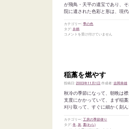
が飛鳥・天平の遺宝であり、そ
院に遺された色彩と形は、現代
カテゴリー:
季の色
タグ:
弁柄
コメントを受け付けていません
稲藁を燃やす
投稿日:
2003年11月1日
作成者:
吉岡幸雄
秋冷の季節になって、朝晩は襟
支度にかかっていて、まず稲藁
刈り取って、すぐに細かく刻ん
カテゴリー:
工房の季節便り
タグ:
冬
,
灰
,
藁(わら)