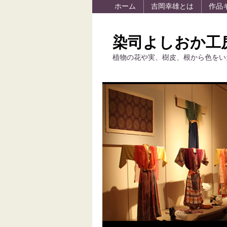
ホーム
吉岡幸雄とは
作品
染司よしおか工
植物の花や実、樹皮、根から色をい