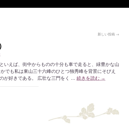
新しい投稿
→
）
雄
といえば、街中からものの十分も車で走ると、緑豊かな山
なかでも私は東山三十六峰のひとつ独秀峰を背景にそびえ
のが好きである。 広壮な三門をく …
続きを読む
→