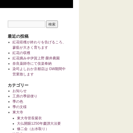
最近の投稿
紅花収穫が終わりを告げるころ、
蓼藍が大きく育ちます
紅花の収穫
紅花摘み＠伊賀上野 榮井農園
奈良薬師寺にて伎楽奉納
染司よしおか京都店は GW期間中
営業致します
カテゴリー
お知らせ
工房の季節便り
季の色
季の文様
東大寺
東大寺管長紫衣
大仏開眼1250年慶讃大法要
修二会（お水取り）