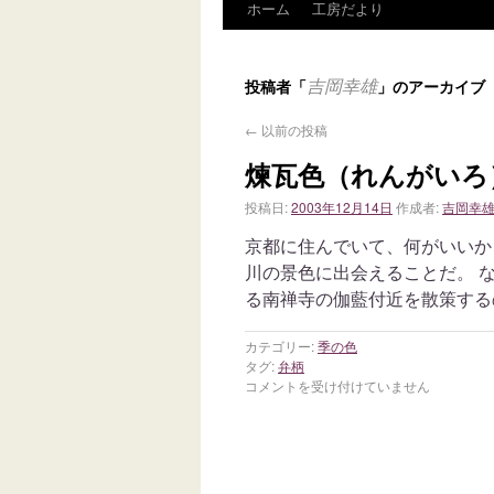
ホーム
工房だより
吉岡幸雄
投稿者「
」のアーカイブ
←
以前の投稿
煉瓦色（れんがいろ
投稿日:
2003年12月14日
作成者:
吉岡幸
京都に住んでいて、何がいいか
川の景色に出会えることだ。 
る南禅寺の伽藍付近を散策する
カテゴリー:
季の色
タグ:
弁柄
コメントを受け付けていません