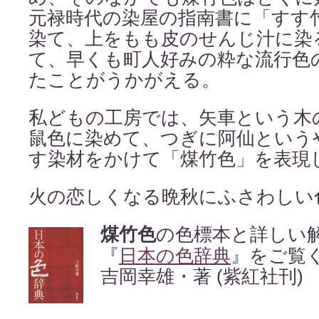
元禄時代の染屋の指南書に「すす
染て、上をもも皮のせんじ汁に染
て、早くも町人好みの粋な流行色
たことがうかがえる。
私どもの工房では、矢車という木
鼠色に染めて、つぎに阿仙という
す染材をかけて「煤竹色」を表現
火の恋しくなる晩秋にふさわしい
煤竹色
の色標本と詳しい
『
日本の色辞典
』をご覧
吉岡幸雄・著 (紫紅社刊)