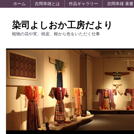
ホーム
吉岡幸雄とは
作品ギャラリー
吉岡幸雄 著書
染司よしおか工房だより
植物の花や実、樹皮、根から色をいただく仕事