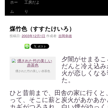
ホー
工房だよ
ム
り
煤竹色（すすたけいろ）
投稿日:
2003年12月1日
作成者:
吉岡幸雄
夕闇がせまるこ
だんと冷え込み
燻された竹の美しい赤茶色
火が恋しくなる
た。
ひと昔前まで、田舎の家に行くと
って、そこに薪と炭火があかあか
カギがつるされ、白い煙がゆっく