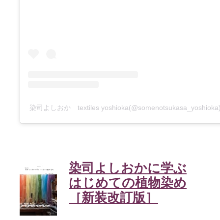
染司よしおか textiles yoshioka(@somenotsukasa_yosh
染司よしおかに学ぶ
はじめての植物染め
［新装改訂版］