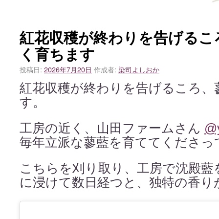
紅花収穫が終わりを告げるこ
く育ちます
投稿日:
2026年7月20日
作成者:
染司よしおか
紅花収穫が終わりを告げるころ、
す。
工房の近く、山田ファームさん
@
毎年立派な蓼藍を育ててくださっ
こちらを刈り取り、工房で沈殿藍
に浸けて数日経つと、独特の香り