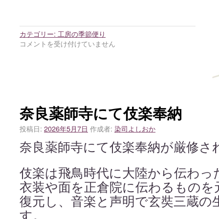
カテゴリー:
工房の季節便り
コメントを受け付けていません
奈良薬師寺にて伎楽奉納
投稿日:
2026年5月7日
作成者:
染司よしおか
奈良薬師寺にて伎楽奉納が厳修さ
伎楽は飛鳥時代に大陸から伝わっ
衣装や面を正倉院に伝わるものを
復元し、音楽と声明で玄奘三蔵の
す。