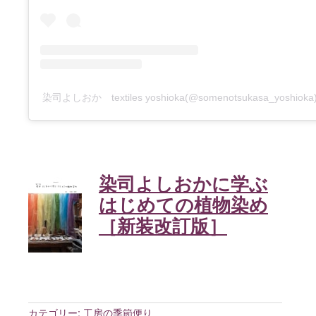
染司よしおか textiles yoshioka(@somenotsukasa_yosh
染司よしおかに学ぶ
はじめての植物染め
［新装改訂版］
カテゴリー:
工房の季節便り