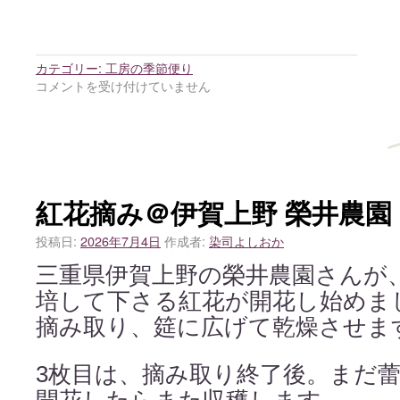
カテゴリー:
工房の季節便り
コメントを受け付けていません
紅花摘み＠伊賀上野 榮井農園
投稿日:
2026年7月4日
作成者:
染司よしおか
三重県伊賀上野の榮井農園さんが
培して下さる紅花が開花し始めま
摘み取り、筵に広げて乾燥させま
3枚目は、摘み取り終了後。まだ
開花したらまた収穫します。