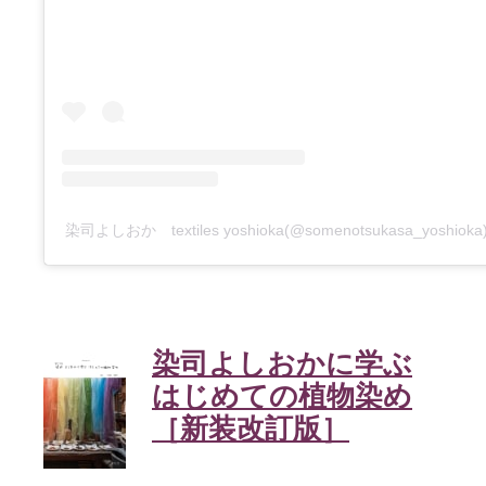
染司よしおか textiles yoshioka(@somenotsukasa_yosh
染司よしおかに学ぶ
はじめての植物染め
［新装改訂版］