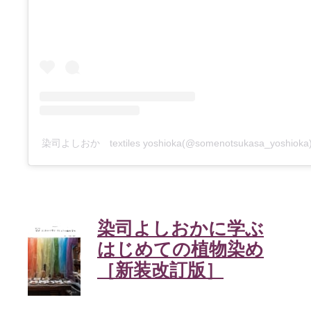
染司よしおか textiles yoshioka(@somenotsukasa_yosh
染司よしおかに学ぶ
はじめての植物染め
［新装改訂版］