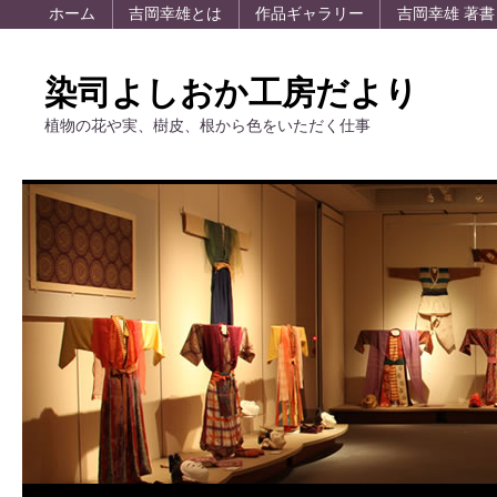
ホーム
吉岡幸雄とは
作品ギャラリー
吉岡幸雄 著書
染司よしおか工房だより
植物の花や実、樹皮、根から色をいただく仕事