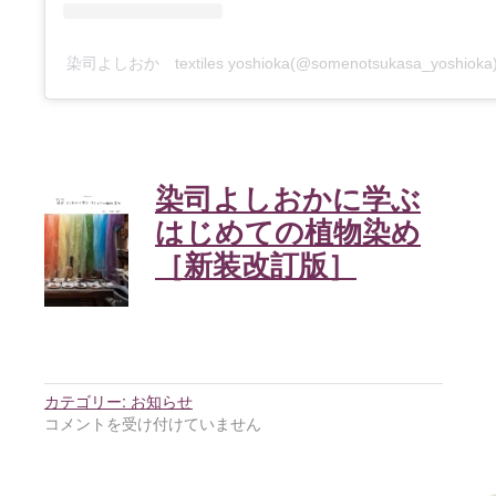
染司よしおか textiles yoshioka(@somenotsukasa_yosh
染司よしおかに学ぶ
はじめての植物染め
［新装改訂版］
カテゴリー:
お知らせ
コメントを受け付けていません