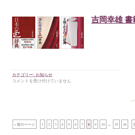
吉岡幸雄 書
カテゴリー:
お知らせ
コメントを受け付けていません
...
« 前のページ
1
2
3
4
5
6
7
8
9
10
35
36