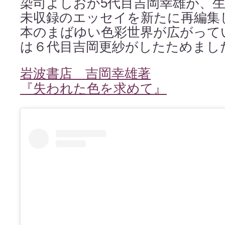
染司よしおか5代目吉岡幸雄が、
未収録のエッセイを新たに再編集
本のまばゆい色彩世界が広がって
は６代目吉岡更紗がしたためまし
岩波書店 吉岡幸雄著
『失われた色を求めて』