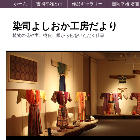
ホーム
吉岡幸雄とは
作品ギャラリー
吉岡幸雄 著書
染司よしおか工房だより
植物の花や実、樹皮、根から色をいただく仕事