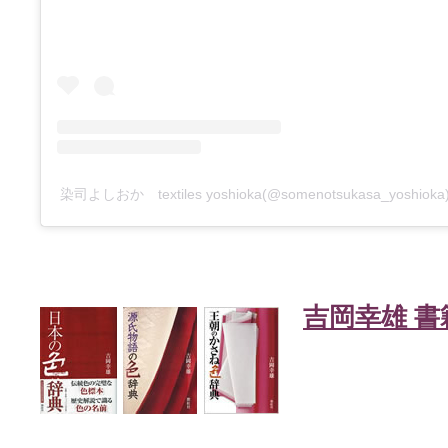
染司よしおか textiles yoshioka(@somenotsukasa_yosh
吉岡幸雄 書