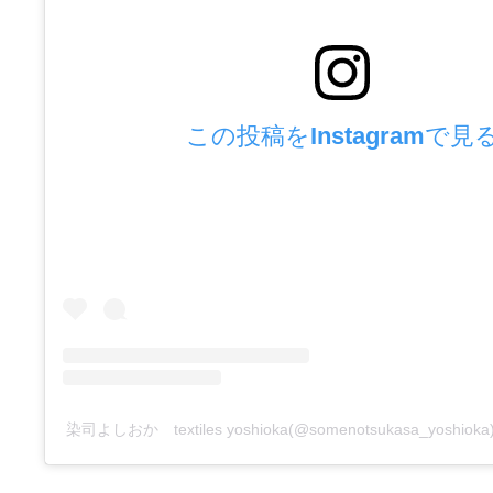
この投稿をInstagramで見
染司よしおか textiles yoshioka(@somenotsukasa_yosh