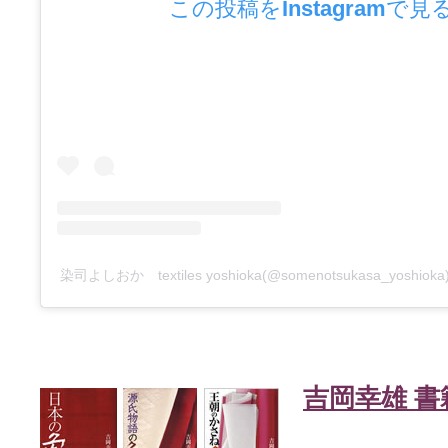
この投稿をInstagramで見
染司よしおか textiles yoshioka(@somenotsukasa_yosh
吉岡幸雄 書