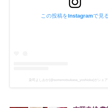
この投稿をInstagramで見
染司よしおか(@somenotsukasa_yoshioka)がシ