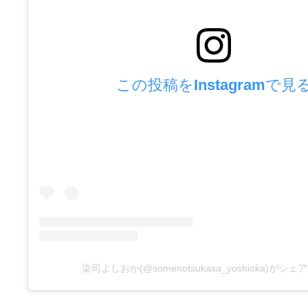
この投稿をInstagramで見
染司よしおか(@somenotsukasa_yoshioka)がシ