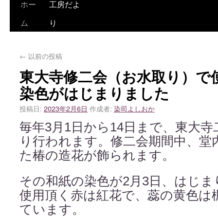
ホー
工房だよ
ム
り
←
以前の投稿
東大寺修二会（お水取り）で
染色がはじまりました
投稿日:
2023年2月6日
作成者:
染司よしおか
毎年3月1日から14日まで、東大
り行われます。修二会期間中、堂
た椿の造花が飾られます。
その和紙の染色が2月3日、はじ
使用頂く赤は紅花で、蕊の黄色は
ています。