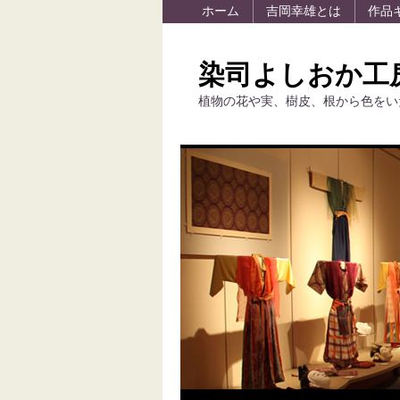
ホーム
吉岡幸雄とは
作品
染司よしおか工
植物の花や実、樹皮、根から色をい