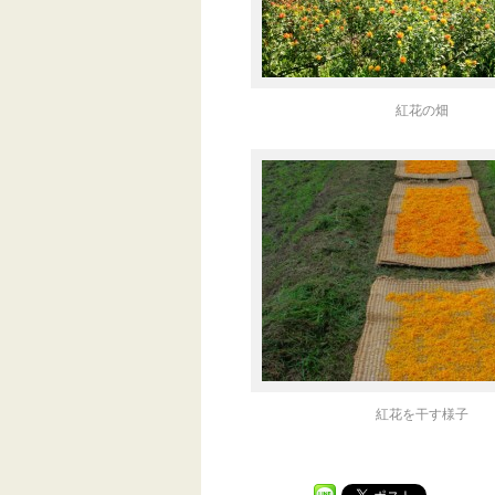
紅花の畑
紅花を干す様子