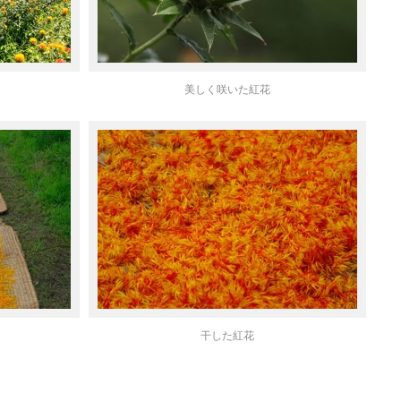
美しく咲いた紅花
干した紅花