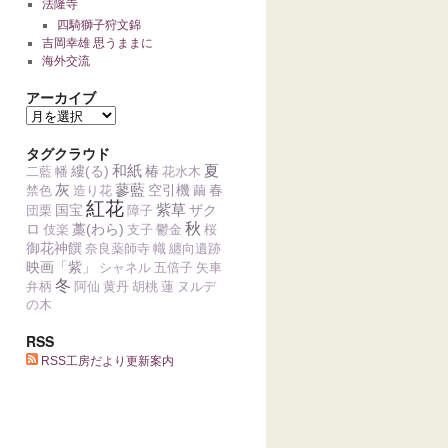
法隆寺
四騎獅子狩文錦
吉岡幸雄 思うままに
海外交流
アーカイブ
タグクラウド
和紙
夏
縷(る)
椿
二藍
幡
花水木
灰
蓼藍
空引機
春
禁色
造り花
繭
紅花
紫草
国宝
ザク
団栗
障子
秋
ロ
藁(わら)
伎楽
支子
鬱金
桜
御花神饌
奈良薬師寺
幟
纏向遺跡
映画「紫」
シャネル
五倍子
矢車
冬
弁柄
阿仙
黄丹
胡桃
蓮
ヌルデ
の木
RSS
RSS工房だより更新案内