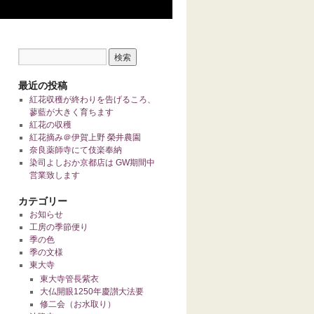
最近の投稿
紅花収穫が終わりを告げるころ、
蓼藍が大きく育ちます
紅花の収穫
紅花摘み＠伊賀上野 榮井農園
奈良薬師寺にて伎楽奉納
染司よしおか京都店は GW期間中
営業致します
カテゴリー
お知らせ
工房の季節便り
季の色
季の文様
東大寺
東大寺管長紫衣
大仏開眼1250年慶讃大法要
修二会（お水取り）