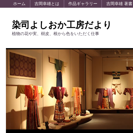
ホーム
吉岡幸雄とは
作品ギャラリー
吉岡幸雄 著書
染司よしおか工房だより
植物の花や実、樹皮、根から色をいただく仕事