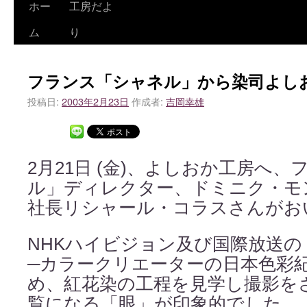
ホー
工房だよ
ム
り
フランス「シャネル」から染司よし
投稿日:
2003年2月23日
作成者:
吉岡幸雄
2月21日 (金)、よしおか工房へ
ル」ディレクター、ドミニク・モ
社長リシャール・コラスさんがお
NHKハイビジョン及び国際放送
─カラークリエーターの日本色彩
め、紅花染の工程を見学し撮影を
覧になる「眼」が印象的でした。