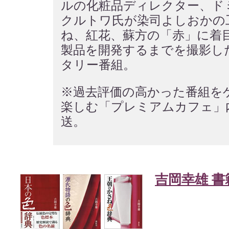
ルの化粧品ディレクター、ド
クルトワ氏が染司よしおかの
ね、紅花、蘇方の「赤」に着
製品を開発するまでを撮影し
タリー番組。
※過去評価の高かった番組を
楽しむ「プレミアムカフェ」
送。
吉岡幸雄 書