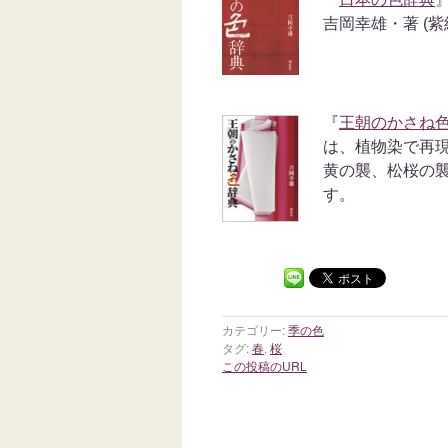
吉岡幸雄・著 (紫
『
王朝のかさね
は、植物染で再
黄の襲、松桜の襲
す。
カテゴリー:
季の色
タグ:
春
,
桜
この投稿のURL