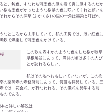
ると、鈍色、すなわち薄墨色の服を着て喪に服するのだか
い桜も墨色がかったような桜鼠の色に咲いてくれと願いを
れからその深草 (ふかくさ) の里の一角は墨染と呼ばれ
うなところから由来していて、私の工房では、淡い紅色に
黒鉄で媒染して薄墨色をかけている。
この歌を表すかのような色をした桜が岐阜
県根尾谷にあって、満開の頃は多くの人び
とが訪れるらしい。
私はその地へおもむいていないが、この樹
京の薬師寺の寺務所前にあって、何度も拝見している。三
寺では「花会式」が行なわれる。その儀式を見学する前
ものである。
標本と詳しい解説は
』をご覧ください。