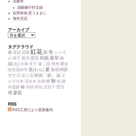
法隆寺
四騎獅子狩文錦
吉岡幸雄 思うままに
海外交流
アーカイブ
タグクラウド
紅花
灰
冬
春
伎楽
団栗
シャネ
和紙
紫草
国宝
ル
障子
黄丹
幟
縷(る)
矢車
支子
蓮
二藍
禁色
鬱金
夏
藁(わら)
御花神饌
奈良薬師寺
ザクロ
映画「紫」
造り花
繭
ヌ
秋
ルデの木
花水木
弁柄
幡
桜
纏
椿
空引
向遺跡
胡桃
阿仙
五倍子
蓼藍
機
RSS
RSS工房だより更新案内