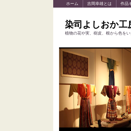
ホーム
吉岡幸雄とは
作品
染司よしおか工
植物の花や実、樹皮、根から色をい