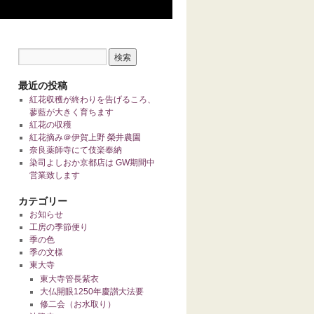
最近の投稿
紅花収穫が終わりを告げるころ、
蓼藍が大きく育ちます
紅花の収穫
紅花摘み＠伊賀上野 榮井農園
奈良薬師寺にて伎楽奉納
染司よしおか京都店は GW期間中
営業致します
カテゴリー
お知らせ
工房の季節便り
季の色
季の文様
東大寺
東大寺管長紫衣
大仏開眼1250年慶讃大法要
修二会（お水取り）