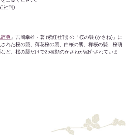
紅社刊)
色辞典
』吉岡幸雄・著 (紫紅社刊) の「桜の襲 (かさね)」に
現された桜の襲、薄花桜の襲、白桜の襲、樺桜の襲、桜萌
など、桜の襲だけで25種類のかさねが紹介されていま