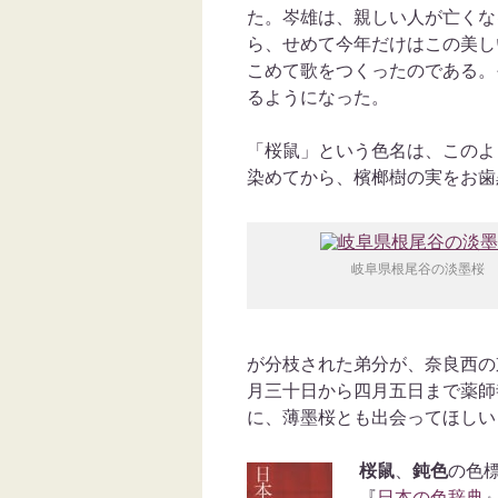
た。岑雄は、親しい人が亡くな
ら、せめて今年だけはこの美し
こめて歌をつくったのである。そ
るようになった。
「桜鼠」という色名は、このよ
染めてから、檳榔樹の実をお歯
岐阜県根尾谷の淡墨桜
が分枝された弟分が、奈良西の
月三十日から四月五日まで薬師
に、薄墨桜とも出会ってほしい
桜鼠
、
鈍色
の色
『
日本の色辞典