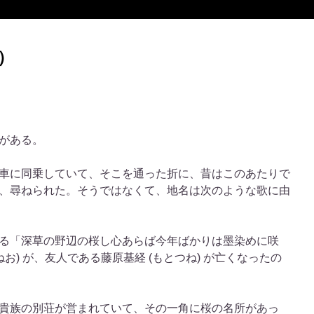
）
がある。
車に同乗していて、そこを通った折に、昔はこのあたりで
、尋ねられた。そうではなくて、地名は次のような歌に由
る「深草の野辺の桜し心あらば今年ばかりは墨染めに咲
お) が、友人である藤原基経 (もとつね) が亡くなったの
貴族の別荘が営まれていて、その一角に桜の名所があっ