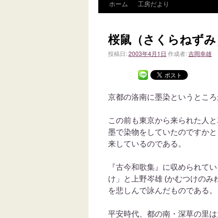
ホーム
工房だより
桜鼠（さくらねずみ
投稿日:
2003年4月1日
作成者:
吉岡幸雄
京都の洛南に墨染というところ
この前も東京から来られた人と
墨で染物をしていたのですかと
来しているのである。
『古今和歌集』に収められてい
け」と上野岑雄 (かむつけのみね
を悲しんで詠んだものである。
平安時代、都の南・深草の里は