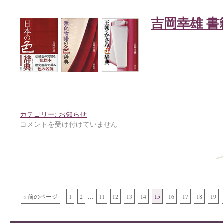
吉岡幸雄 書
カテゴリー:
お知らせ
コメントを受け付けていません
...
« 前のページ
1
2
11
12
13
14
15
16
17
18
19