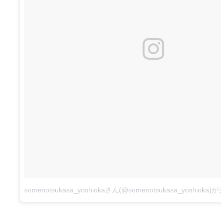
somenotsukasa_yoshiokaさん(@somenotsukasa_yoshio