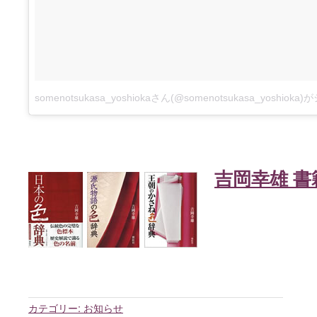
somenotsukasa_yoshiokaさん(@somenotsukasa_yoshio
吉岡幸雄 書
カテゴリー:
お知らせ