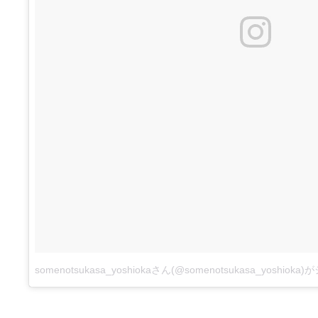
somenotsukasa_yoshiokaさん(@somenotsukasa_yoshio