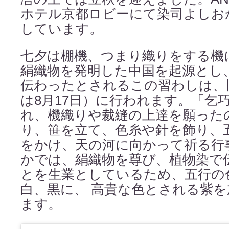
ホテル京都ロビーにて染司よしお
しています。
七夕は棚機、つまり織りをする機
絹織物を発明した中国を起源とし
伝わったとされるこの習わしは、
は8月17日）に行われます。「乞
れ、機織りや裁縫の上達を願った
り、笹を立て、色糸や針を飾り、
をかけ、天の河に向かって祈る行
かでは、絹織物を尊び、植物染で
とを生業としているため、五行の
白、黒に、 高貴な色とされる紫
ます。