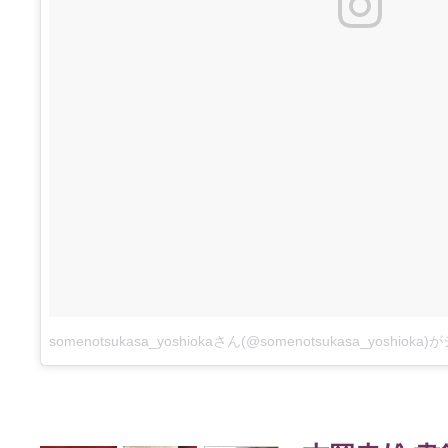
somenotsukasa_yoshiokaさん(@somenotsukasa_yoshio