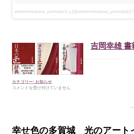
somenotsukasa_yoshiokaさん(@somenotsukasa_yoshio
吉岡幸雄 書
カテゴリー:
お知らせ
コメントを受け付けていません
幸せ色の多賀城 光のアート