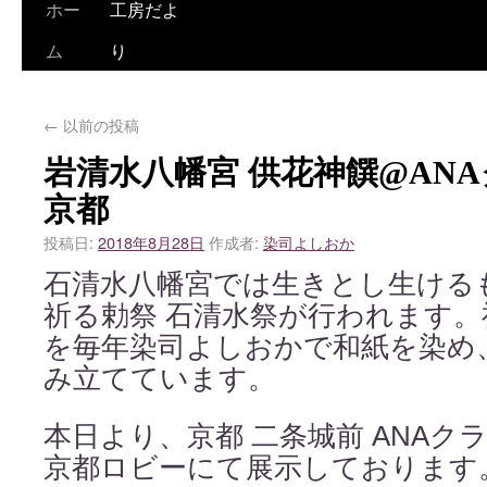
ホー
工房だよ
ム
り
←
以前の投稿
岩清水八幡宮 供花神饌@AN
京都
投稿日:
2018年8月28日
作成者:
染司よしおか
石清水八幡宮では生きとし生ける
祈る勅祭 石清水祭が行われます
を毎年染司よしおかで和紙を染め
み立てています。
本日より、京都 二条城前 ANA
京都ロビーにて展示しております