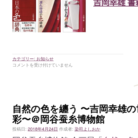
吉岡幸雄 書
カテゴリー:
お知らせ
コメントを受け付けていません
自然の色を纏う 〜吉岡幸雄の
彩〜＠岡谷蚕糸博物館
投稿日:
2018年4月24日
作成者:
染司よしおか