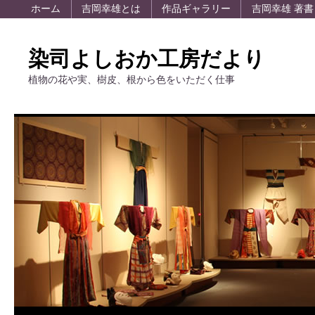
ホーム
吉岡幸雄とは
作品ギャラリー
吉岡幸雄 著書
染司よしおか工房だより
植物の花や実、樹皮、根から色をいただく仕事