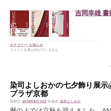
吉岡幸雄 書
カテゴリー:
お知らせ
コメントを受け付けていません
染司よしおかの七夕飾り展示
プラザ京都
投稿日:
2018年8月10日
作成者:
染司よしおか
暦の上では立秋を迎えました。A