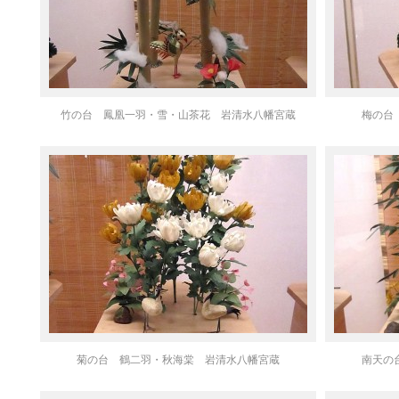
竹の台 鳳凰一羽・雪・山茶花 岩清水八幡宮蔵
梅の台
菊の台 鶴二羽・秋海棠 岩清水八幡宮蔵
南天の