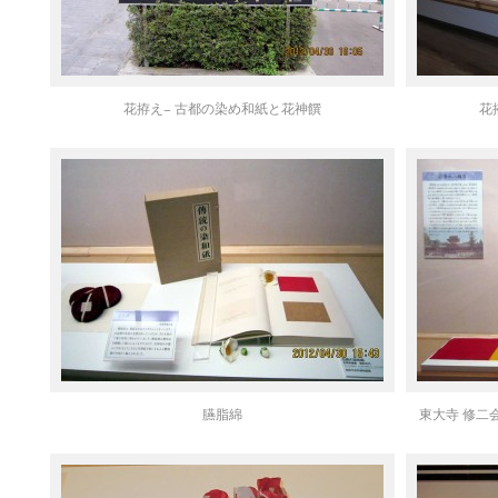
花拵え− 古都の染め和紙と花神饌
花
臙脂綿
東大寺 修二会