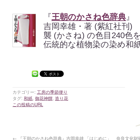
『
王朝のかさね色辞典
』
吉岡幸雄・著 (紫紅社刊)
襲 (かさね) の色目240色
伝統的な植物染の染め和
カテゴリー:
工房の季節便り
タグ:
和紙
,
御花神饌
,
造り花
この投稿のURL
←
『王朝のかさね色辞典』吉岡幸雄 「はじめに」
奈良文化財