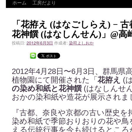
ホーム
工房だより
「花拵え (はなごしらえ) − 
花神饌 (はなしんせん)」@
投稿日:
2012年6月3日
作成者:
染司よしおか
2012年4月28日〜6月3日、群馬
植物園にて開催された「
花拵え
(
の染め和紙と花神饌
(はなしんせ
おかの染和紙や造花が展示されま
『古都、奈良や京都の古い歴史を
染め和紙で季節おりおりの花や鳥
える伝統行事を今も続けるところ