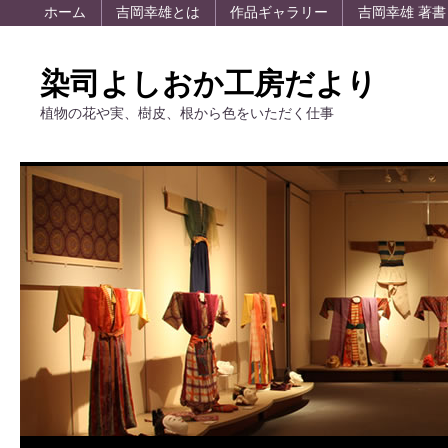
ホーム
吉岡幸雄とは
作品ギャラリー
吉岡幸雄 著書
染司よしおか工房だより
植物の花や実、樹皮、根から色をいただく仕事