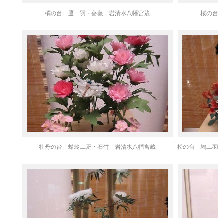
橘の台 鷹一羽・薔薇 岩清水八幡宮蔵
桜の台
牡丹の台 蜻蛉二疋・石竹 岩清水八幡宮蔵
松の台 鳩二羽