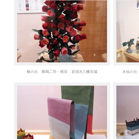
椿の台 鶺鴒二羽・根笹 岩清水八幡宮蔵
水仙の台