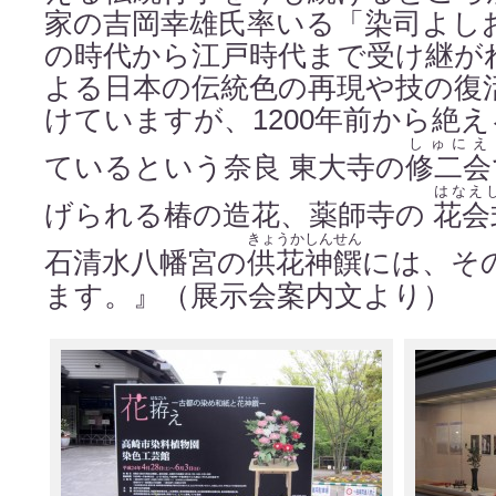
家の吉岡幸雄氏率いる「染司よし
の時代から江戸時代まで受け継が
よる日本の伝統色の再現や技の復
けていますが、1200年前から絶
しゅにえ
ているという奈良 東大寺の
修二会
はなえ
げられる椿の造花、薬師寺の
花会
きょうかしんせん
石清水八幡宮の
供花神饌
には、そ
ます。』（展示会案内文より）