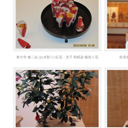
東大寺 修二会 (お水取り) 紅花・支子 和紙染 椿造り花
岩清水