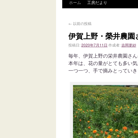
ホーム
工房だより
←
以前の投稿
伊賀上野・榮井農園
投稿日:
2020年7月11日
作成者:
吉岡更紗
毎年、伊賀上野の栄井農園さん
本年は、花の量がとても多い気
一つ一つ、手で摘みとっていき