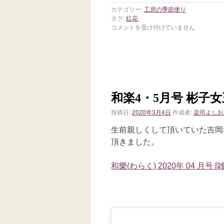
カテゴリー:
工房の季節便り
タグ:
紅花
コメントを受け付けていません
和楽4・5月号 彬子
投稿日:
2020年3月4日
作成者:
染司よしお
生前親しくして頂いていた吉岡
頂きました。
和樂(わらく) 2020年 04 月号 [