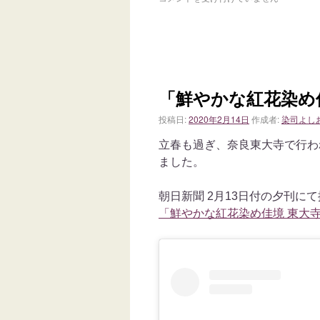
「鮮やかな紅花染め
投稿日:
2020年2月14日
作成者:
染司よし
立春も過ぎ、奈良東大寺で行わ
ました。
朝日新聞 2月13日付の夕刊に
「鮮やかな紅花染め佳境 東大