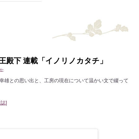
女王殿下 連載「イノリノカタチ」
か
幸雄との思い出と、工房の現在について温かい文で綴って
雑誌]