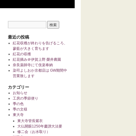
最近の投稿
紅花収穫が終わりを告げるころ、
蓼藍が大きく育ちます
紅花の収穫
紅花摘み＠伊賀上野 榮井農園
奈良薬師寺にて伎楽奉納
染司よしおか京都店は GW期間中
営業致します
カテゴリー
お知らせ
工房の季節便り
季の色
季の文様
東大寺
東大寺管長紫衣
大仏開眼1250年慶讃大法要
修二会（お水取り）