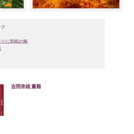
ンク
取りに和紙の椿
灰
吉岡幸雄 書籍