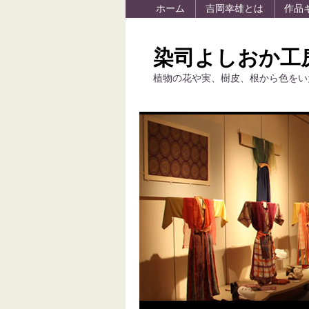
ホーム
吉岡幸雄とは
作品
染司よしおか工
植物の花や実、樹皮、根から色をい