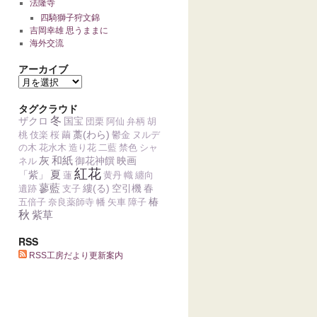
法隆寺
四騎獅子狩文錦
吉岡幸雄 思うままに
海外交流
アーカイブ
タグクラウド
冬
ザクロ
国宝
団栗
阿仙
弁柄
胡
藁(わら)
桃
伎楽
桜
繭
鬱金
ヌルデ
の木
花水木
造り花
二藍
禁色
シャ
灰
和紙
御花神饌
映画
ネル
紅花
夏
「紫」
蓮
黄丹
幟
纏向
蓼藍
縷(る)
空引機
春
遺跡
支子
椿
五倍子
奈良薬師寺
幡
矢車
障子
秋
紫草
RSS
RSS工房だより更新案内