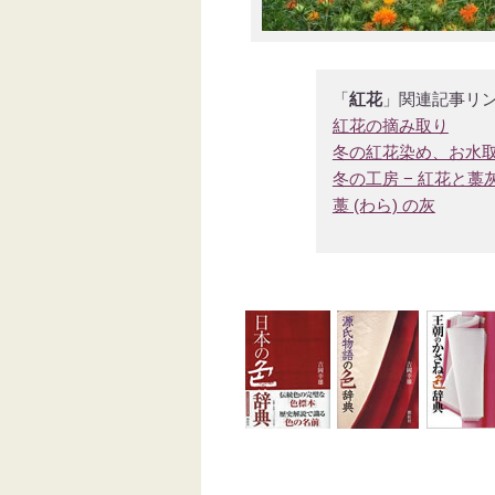
「
紅花
」関連記事リ
紅花の摘み取り
冬の紅花染め、お水
冬の工房 − 紅花と藁
藁 (わら) の灰