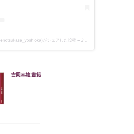
somenotsukasa_yoshioka)がシェアした投稿
–
2020年 3月月2日午後8時02分PST
吉岡幸雄 書籍