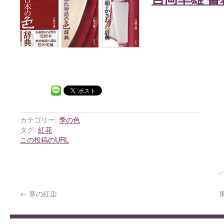
カテゴリー:
季の色
タグ:
紅花
この投稿のURL
←
寒の紅染