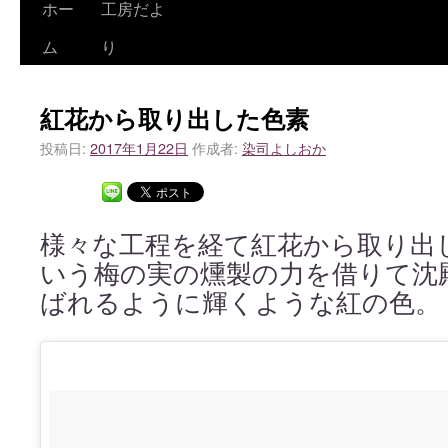
ホー
工房だよ
ム
り
紅花から取り出した色素
投稿日:
2017年1月22日
作成者:
染司よしおか
様々な工程を経て紅花から取り出
いう梅の実の燻製の力を借りて沈
ばれるように輝くような紅の色。