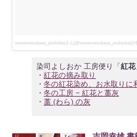
somenotsukasa_yoshiokaさん(@somenotsukasa_yoshio
染司よしおか 工房便り「
紅花
・
紅花の摘み取り
・
冬の紅花染め、お水取りに
・
冬の工房 − 紅花と藁灰
・
藁 (わら) の灰
吉岡幸雄 書