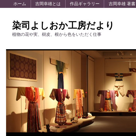
ホーム
吉岡幸雄とは
作品ギャラリー
吉岡幸雄 著書
染司よしおか工房だより
植物の花や実、樹皮、根から色をいただく仕事