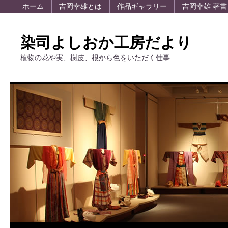
ホーム
吉岡幸雄とは
作品ギャラリー
吉岡幸雄 著書
染司よしおか工房だより
植物の花や実、樹皮、根から色をいただく仕事