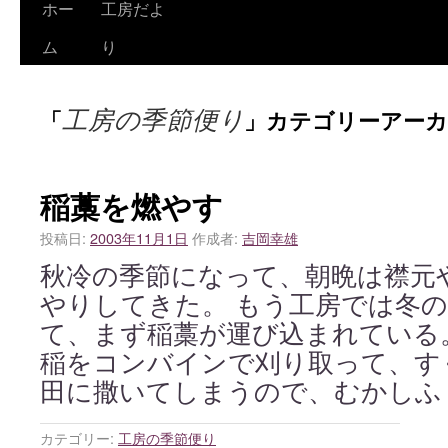
ホー
工房だよ
ム
り
工房の季節便り
「
」カテゴリーアー
稲藁を燃やす
投稿日:
2003年11月1日
作成者:
吉岡幸雄
秋冷の季節になって、朝晩は襟元
やりしてきた。 もう工房では冬
て、まず稲藁が運び込まれている
稲をコンバインで刈り取って、す
田に撒いてしまうので、むかしふ
カテゴリー:
工房の季節便り