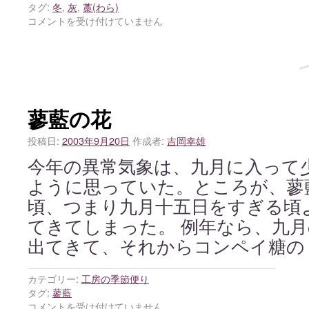
タグ:
冬
,
灰
,
藁(わら)
コメントを受け付けていません
蓼藍の花
投稿日:
2003年9月20日
作成者:
吉岡幸雄
今年の異常気象は、九月に入って
ように思っていた。ところが、蓼
頃、つまり九月十五日をすぎる頃
てきてしまった。 例年なら、九
出てきて、それからコンペイ糖の
カテゴリー:
工房の季節便り
タグ:
蓼藍
コメントを受け付けていません