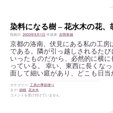
染料になる樹 – 花水木の花
投稿日:
2003年5月1日
作成者:
吉岡幸雄
京都の洛南、伏見にある私の工房
である。隣が引っ越しされるたび
いったものだから、必然的に横に
っている。 幸い、東西に長くな
面して細い庭があり、どこも日当
カテゴリー:
工房の季節便り
タグ:
胡桃
,
花水木
コメントを受け付けていません