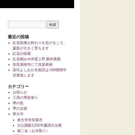
最近の投稿
紅花収穫が終わりを告げるころ、
蓼藍が大きく育ちます
紅花の収穫
紅花摘み＠伊賀上野 榮井農園
奈良薬師寺にて伎楽奉納
染司よしおか京都店は GW期間中
営業致します
カテゴリー
お知らせ
工房の季節便り
季の色
季の文様
東大寺
東大寺管長紫衣
大仏開眼1250年慶讃大法要
修二会（お水取り）