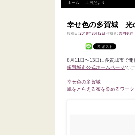
ホーム
工房だより
幸せ色の多賀城 光
投稿日:
2018年8月12日
作成者:
吉岡更紗
8月11日〜13日に多賀城市
多賀城市公式ホームページ
でご
幸せ色の多賀城
風をとらえる布を染めるワーク