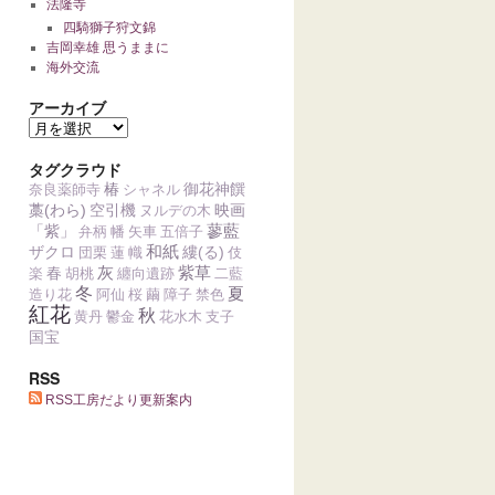
法隆寺
四騎獅子狩文錦
吉岡幸雄 思うままに
海外交流
アーカイブ
タグクラウド
椿
御花神饌
奈良薬師寺
シャネル
藁(わら)
空引機
映画
ヌルデの木
蓼藍
「紫」
弁柄
幡
矢車
五倍子
和紙
ザクロ
縷(る)
団栗
蓮
幟
伎
灰
紫草
春
楽
胡桃
纏向遺跡
二藍
冬
夏
造り花
阿仙
桜
繭
障子
禁色
紅花
秋
黄丹
鬱金
花水木
支子
国宝
RSS
RSS工房だより更新案内