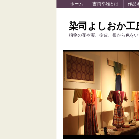
ホーム
吉岡幸雄とは
作品
染司よしおか工
植物の花や実、樹皮、根から色をい