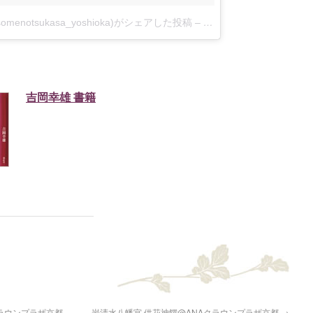
@somenotsukasa_yoshioka)がシェアした投稿
–
2018年 8月月11日午後7
吉岡幸雄 書籍
ラウンプラザ京都
岩清水八幡宮 供花神饌@ANAクラウンプラザ京都
→