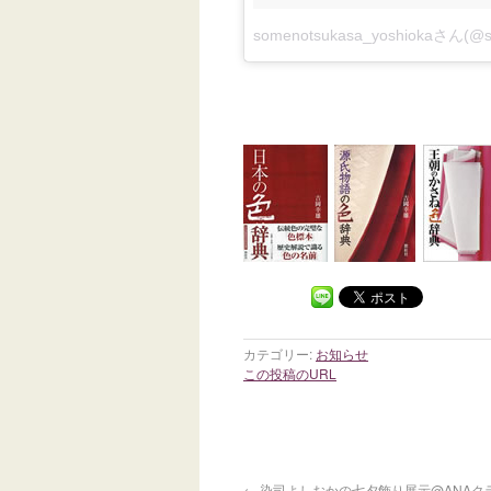
somenotsukasa_yoshiokaさん(
カテゴリー:
お知らせ
この投稿のURL
←
染司よしおかの七夕飾り展示@ANAク