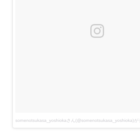
somenotsukasa_yoshiokaさん(@somenotsukasa_yoshio