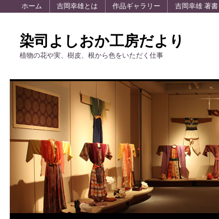
ホーム
吉岡幸雄とは
作品ギャラリー
吉岡幸雄 著書
染司よしおか工房だより
植物の花や実、樹皮、根から色をいただく仕事