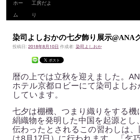
ホー
工房だよ
ム
り
染司よしおかの七夕飾り展示@ANA
投稿日:
2018年8月10日
作成者:
染司よしおか
暦の上では立秋を迎えました。A
ホテル京都ロビーにて染司よしお
しています。
七夕は棚機、つまり織りをする機
絹織物を発明した中国を起源とし
伝わったとされるこの習わしは、
は8月17日）に行われます。「乞