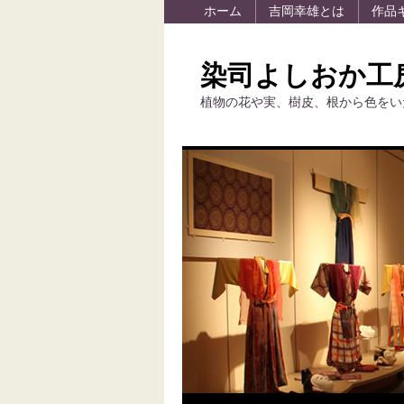
ホーム
吉岡幸雄とは
作品
染司よしおか工
植物の花や実、樹皮、根から色をい