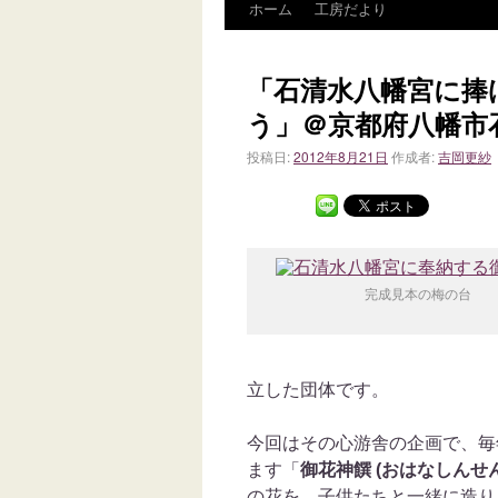
ホーム
工房だより
「石清水八幡宮に捧
う」＠京都府八幡市
投稿日:
2012年8月21日
作成者:
吉岡更紗
完成見本の梅の台
立した団体です。
今回はその心游舎の企画で、毎
ます「
御花神饌 (おはなしんせん
の花を、子供たちと一緒に造り