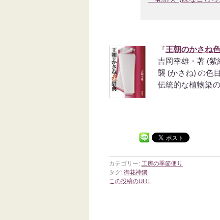
『
王朝のかさね
吉岡幸雄・著 (紫
襲 (かさね) の色
伝統的な植物染
カテゴリー:
工房の季節便り
タグ:
御花神饌
この投稿のURL