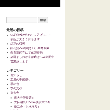
最近の投稿
紅花収穫が終わりを告げるころ、
蓼藍が大きく育ちます
紅花の収穫
紅花摘み＠伊賀上野 榮井農園
奈良薬師寺にて伎楽奉納
染司よしおか京都店は GW期間中
営業致します
カテゴリー
お知らせ
工房の季節便り
季の色
季の文様
東大寺
東大寺管長紫衣
大仏開眼1250年慶讃大法要
修二会（お水取り）