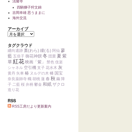
法隆寺
四騎獅子狩文錦
吉岡幸雄 思うままに
海外交流
アーカイブ
タグクラウド
蓼
藁(わら)
縷(る)
纏向遺跡
阿仙
藍
冬
夏
紫
御花神饌
五倍子
団栗
紅花
草
映画「紫」
禁色
伎楽
灰
空引機
シャネル
支子
花水木
椿
国宝
黄丹
矢車
ヌルデの木
幡
秋
春
奈良薬師寺
幟
胡桃
蓮
繭
障
和紙
ザクロ
子
二藍
桜
弁柄
鬱金
造り花
RSS
RSS工房だより更新案内