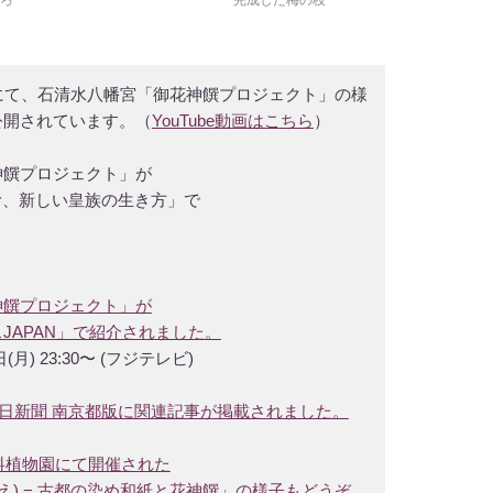
にて、石清水八幡宮「御花神饌プロジェクト」の様
公開されています。（
YouTube動画はこちら
）
神饌プロジェクト」が
む、新しい皇族の生き方」で
神饌プロジェクト」が
JAPAN」で紹介されました。
(月) 23:30〜 (フジテレビ)
木) 朝日新聞 南京都版に関連記事が掲載されました。
染料植物園にて開催された
え) − 古都の染め和紙と花神饌」の様子もどうぞ