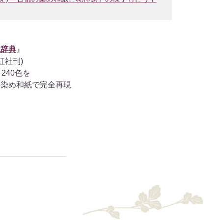
色辞典
』
紅社刊)
目240色を
の染め和紙で完全再現