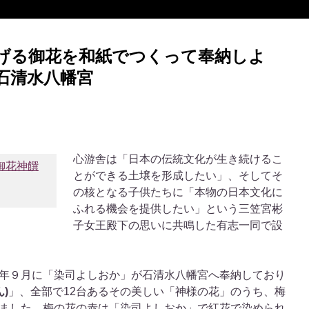
げる御花を和紙でつくって奉納しよ
石清水八幡宮
心游舎は「日本の伝統文化が生き続けるこ
とができる土壌を形成したい」、そしてそ
の核となる子供たちに「本物の日本文化に
ふれる機会を提供したい」という三笠宮彬
子女王殿下の思いに共鳴した有志一同で設
年９月に「染司よしおか」が石清水八幡宮へ奉納しており
)
」、全部で12台あるその美しい「神様の花」のうち、梅
ました。梅の花の赤は「染司よしおか」で紅花で染められ