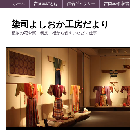
ホーム
吉岡幸雄とは
作品ギャラリー
吉岡幸雄 著書
染司よしおか工房だより
植物の花や実、樹皮、根から色をいただく仕事