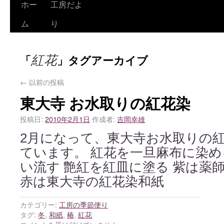
ホー
工房だよ
ム
り
紅花
「
」タグアーカイブ
←
以前の投稿
東大寺 お水取りの紅花染
投稿日:
2010年2月1日
作成者:
吉岡幸雄
2月になって、東大寺お水取りの
ています。 紅花を一旦麻布に染め
い流す 艶紅を紅皿に塗る 紫は薬
赤は東大寺の紅花染和紙
カテゴリー:
工房の季節便り
タグ:
冬
,
和紙
,
椿
,
紅花