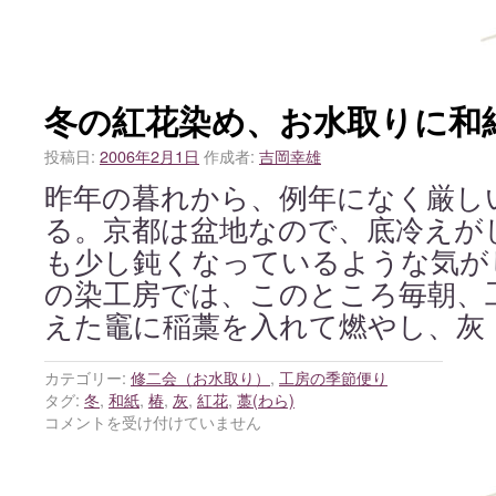
冬の紅花染め、お水取りに和
投稿日:
2006年2月1日
作成者:
吉岡幸雄
昨年の暮れから、例年になく厳し
る。京都は盆地なので、底冷えが
も少し鈍くなっているような気が
の染工房では、このところ毎朝、
えた竈に稲藁を入れて燃やし、灰
カテゴリー:
修二会（お水取り）
,
工房の季節便り
タグ:
冬
,
和紙
,
椿
,
灰
,
紅花
,
藁(わら)
コメントを受け付けていません