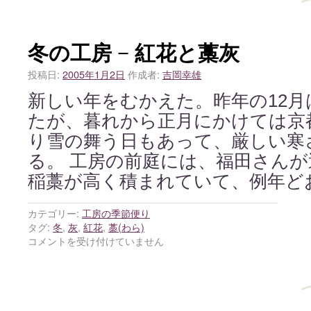
冬の工房 − 紅花と藁灰
投稿日:
2005年1月2日
作成者:
吉岡幸雄
新しい年をむかえた。昨年の12
たが、暮れから正月にかけては京
り雪の舞う日もあって、厳しい寒
る。 工房の前庭には、福田さん
稲藁が高く積まれていて、例年ど
カテゴリー:
工房の季節便り
タグ:
冬
,
灰
,
紅花
,
藁(わら)
コメントを受け付けていません