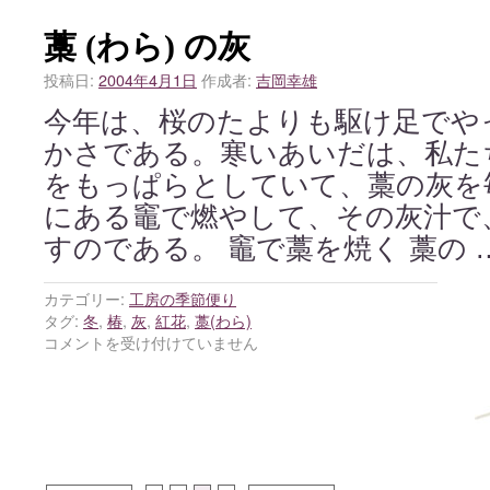
藁 (わら) の灰
投稿日:
2004年4月1日
作成者:
吉岡幸雄
今年は、桜のたよりも駆け足でや
かさである。寒いあいだは、私た
をもっぱらとしていて、藁の灰を
にある竈で燃やして、その灰汁で
すのである。 竈で藁を焼く 藁の 
カテゴリー:
工房の季節便り
タグ:
冬
,
椿
,
灰
,
紅花
,
藁(わら)
コメントを受け付けていません