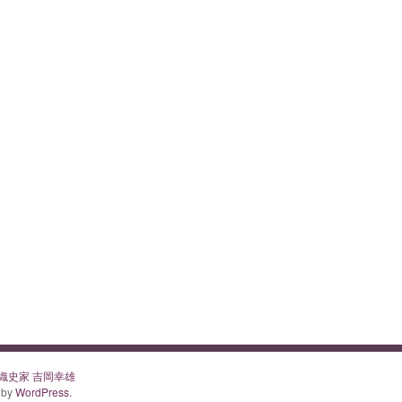
a・染織史家 吉岡幸雄
 by
WordPress.