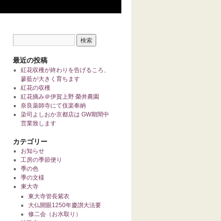
最近の投稿
紅花収穫が終わりを告げるころ、
蓼藍が大きく育ちます
紅花の収穫
紅花摘み＠伊賀上野 榮井農園
奈良薬師寺にて伎楽奉納
染司よしおか京都店は GW期間中
営業致します
カテゴリー
お知らせ
工房の季節便り
季の色
季の文様
東大寺
東大寺管長紫衣
大仏開眼1250年慶讃大法要
修二会（お水取り）