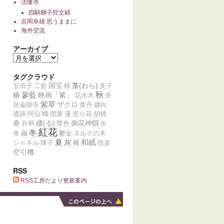
法隆寺
四騎獅子狩文錦
吉岡幸雄 思うままに
海外交流
アーカイブ
タグクラウド
国宝
藁(わら)
五倍子
二藍
桜
支子
蓼藍
秋
椿
映画「紫」
花水木
奈
紫草
ザクロ
良薬師寺
黄丹
纏向
遺跡
阿仙
幟
団栗
蓮
造り花
胡桃
春
縷(る)
御花神饌
弁柄
禁色
矢
紅花
冬
車
繭
鬱金
ヌルデの木
夏
灰
和紙
シャネル
障子
幡
伎楽
空引機
RSS
RSS工房だより更新案内