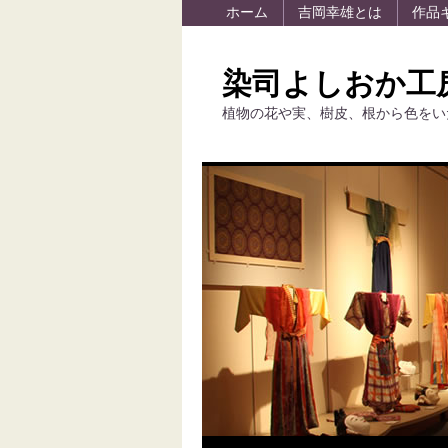
ホーム
吉岡幸雄とは
作品
染司よしおか工
植物の花や実、樹皮、根から色をい