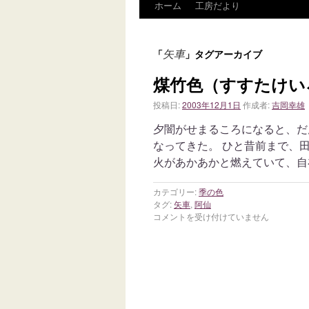
ホーム
工房だより
矢車
「
」タグアーカイブ
煤竹色（すすたけい
投稿日:
2003年12月1日
作成者:
吉岡幸雄
夕闇がせまるころになると、だ
なってきた。 ひと昔前まで、
火があかあかと燃えていて、自
カテゴリー:
季の色
タグ:
矢車
,
阿仙
コメントを受け付けていません