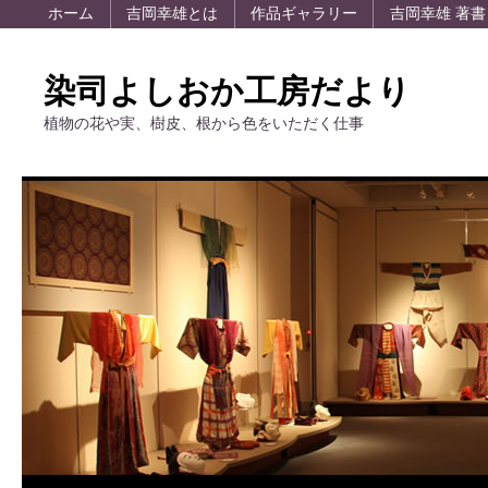
ホーム
吉岡幸雄とは
作品ギャラリー
吉岡幸雄 著書
染司よしおか工房だより
植物の花や実、樹皮、根から色をいただく仕事