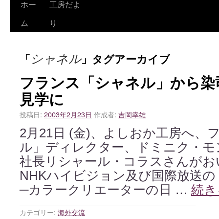
ホー
工房だよ
ム
り
シャネル
「
」タグアーカイブ
フランス「シャネル」から染
見学に
投稿日:
2003年2月23日
作成者:
吉岡幸雄
2月21日 (金)、よしおか工房へ
ル」ディレクター、ドミニク・モ
社長リシャール・コラスさんがお
NHKハイビジョン及び国際放送
─カラークリエーターの日 …
続き
カテゴリー:
海外交流