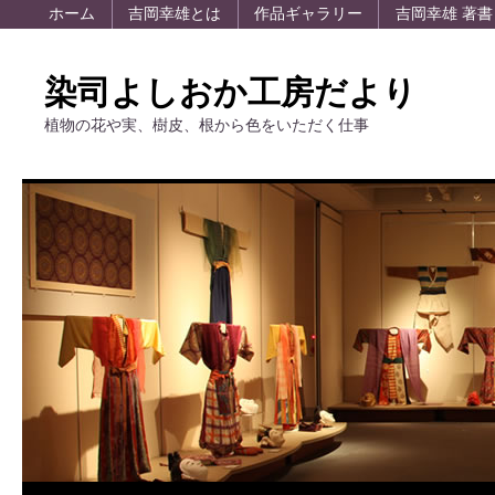
ホーム
吉岡幸雄とは
作品ギャラリー
吉岡幸雄 著書
染司よしおか工房だより
植物の花や実、樹皮、根から色をいただく仕事