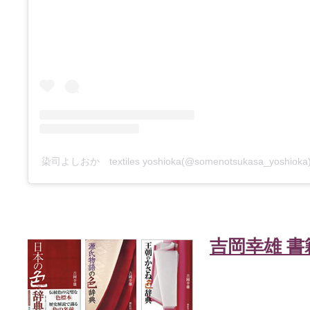
染司よしおか textiles yoshioka(@somenotsukasa_yosh
吉岡幸雄 書