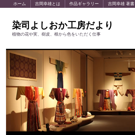
ホーム
吉岡幸雄とは
作品ギャラリー
吉岡幸雄 著書
染司よしおか工房だより
植物の花や実、樹皮、根から色をいただく仕事