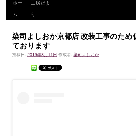
ホー
工房だよ
ム
り
染司よしおか京都店 改装工事のため
ております
投稿日:
2019年8月11日
作成者:
染司よしおか