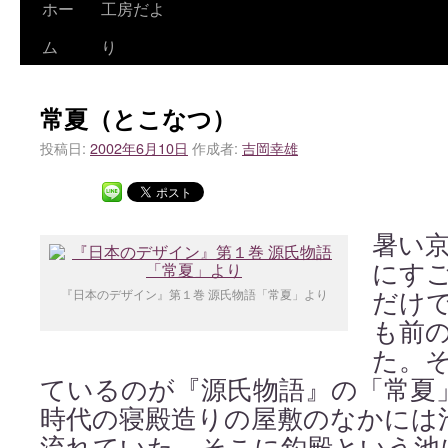
ホー
工房だよ
ム
り
常夏（とこなつ）
投稿日:
2002年6月10日
作成者:
吉岡幸雄
暑い
にす
『日本のデザイン』第１巻 源氏物語「常夏」より
だけ
も前
た。
ているのが『源氏物語』の「常夏
時代の寝殿造りの屋敷のなかには
流れていた。そこに釣殿という池