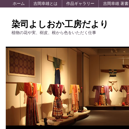
ホーム
吉岡幸雄とは
作品ギャラリー
吉岡幸雄 著書
染司よしおか工房だより
植物の花や実、樹皮、根から色をいただく仕事