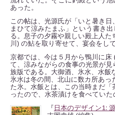
あった。
この帖は、光源氏が「いと暑き日
まひて涼みたまふ」という書き出
る。息子の夕霧や親しい殿上人たち
川) の鮎を取り寄せて、宴会をし
京都では、今は５月から鴨川に床 (
て、涼みながらの食事の光景が見
族版である。大御酒、氷水、水飯
氷水は冬の間、北山に数カ所あっ
た氷。水飯とは、この当時まだ「
ったので、水茶漬けを食べていた
『
日本のデザイン1: 