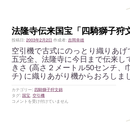
法隆寺伝来国宝「四騎獅子狩
投稿日:
2003年2月2日
作成者:
吉岡幸雄
空引機で古式にのっとり織りあげ
五完全、法隆寺に今日まで伝来し
きさ (高さ２メートル50センチ、
チ) に織りあがり機からおろしま
カテゴリー:
四騎獅子狩文錦
タグ:
国宝
,
空引機
コメントを受け付けていません