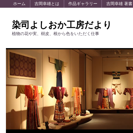
ホーム
吉岡幸雄とは
作品ギャラリー
吉岡幸雄 著書
染司よしおか工房だより
植物の花や実、樹皮、根から色をいただく仕事