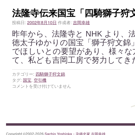
法隆寺伝来国宝「四騎獅子狩
投稿日:
2002年8月10日
作成者:
吉岡幸雄
昨年から、法隆寺と NHK より、
徳太子ゆかりの国宝「獅子狩文錦
でほしいとの要望があり、様々な
て、私ども吉岡工房で努力してき
カテゴリー:
四騎獅子狩文錦
タグ:
国宝
,
空引機
コメントを受け付けていません
Copyright ©2002-2026
Sachio Yoshioka・染織史家 吉岡幸雄