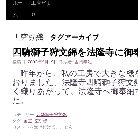
ホー
工房だよ
ム
り
空引機
「
」タグアーカイブ
四騎獅子狩文錦を法隆寺に御
投稿日:
2003年2月19日
作成者:
吉岡幸雄
一昨年から、私の工房で大きな機
おりました、法隆寺四騎獅子狩文
く織りあがって、法隆寺へ御奉納
た。
カテゴリー:
四騎獅子狩文錦
タグ:
国宝
,
空引機
コメントを受け付けていません