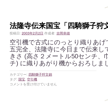
法隆寺伝来国宝「四騎獅子狩
投稿日:
2003年2月2日
作成者:
吉岡幸雄
空引機で古式にのっとり織りあげ
五完全、法隆寺に今日まで伝来し
きさ (高さ２メートル50センチ、
チ) に織りあがり機からおろしま
カテゴリー:
四騎獅子狩文錦
タグ:
国宝
,
空引機
コメントを受け付けていません