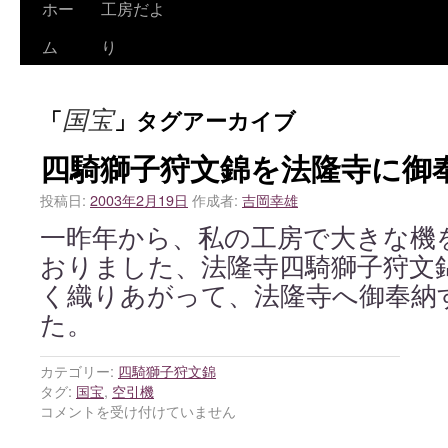
ホー
工房だよ
ム
り
国宝
「
」タグアーカイブ
四騎獅子狩文錦を法隆寺に御
投稿日:
2003年2月19日
作成者:
吉岡幸雄
一昨年から、私の工房で大きな機
おりました、法隆寺四騎獅子狩文
く織りあがって、法隆寺へ御奉納
た。
カテゴリー:
四騎獅子狩文錦
タグ:
国宝
,
空引機
コメントを受け付けていません