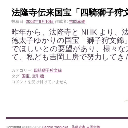
法隆寺伝来国宝「四騎獅子狩
投稿日:
2002年8月10日
作成者:
吉岡幸雄
昨年から、法隆寺と NHK より、
徳太子ゆかりの国宝「獅子狩文錦
でほしいとの要望があり、様々な
て、私ども吉岡工房で努力してき
カテゴリー:
四騎獅子狩文錦
タグ:
国宝
,
空引機
コメントを受け付けていません
Copyright ©2002-2026
Sachio Yoshioka・染織史家 吉岡幸雄