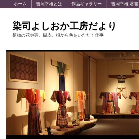
ホーム
吉岡幸雄とは
作品ギャラリー
吉岡幸雄 著書
染司よしおか工房だより
植物の花や実、樹皮、根から色をいただく仕事