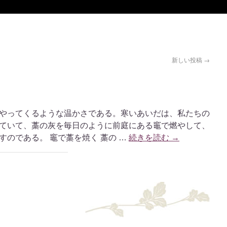
新しい投稿
→
やってくるような温かさである。寒いあいだは、私たちの
ていて、藁の灰を毎日のように前庭にある竈で燃やして、
のである。 竈で藁を焼く 藁の …
続きを読む
→