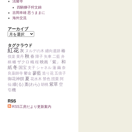
法隆寺
四騎獅子狩文錦
吉岡幸雄 思うままに
海外交流
アーカイブ
タグクラウド
紅花
灰
椿
ヌルデの木
纏向遺跡
秋
春
伎楽
黄丹
障子
矢車
二藍
弁
和
ザクロ
映画「紫」
柄
幡
幟
桜
紙
冬
国宝
支子
シャネル
蓮
繭
奈
蓼藍
良薬師寺
鬱金
造り花
五倍子
夏
御花神饌
花水木
禁色
団栗
阿
紫草
縷(る)
藁(わら)
空
仙
胡桃
引機
RSS
RSS工房だより更新案内