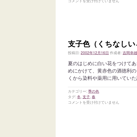
コメントを受け付けていません
支子色（くちなしい
投稿日:
2002年12月16日
作成者:
吉岡幸
夏のはじめに白い花をつけてあ
めにかけて、黄赤色の酒徳利の
くから染料や薬用に用いていた
カテゴリー:
季の色
タグ:
冬
,
支子
,
春
コメントを受け付けていません