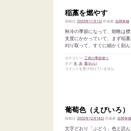
稲藁を燃やす
投稿日:
2003年11月1日
作成者:
吉岡幸雄
秋冷の季節になって、朝晩は襟
支度にかかっていて、まず稲藁
刈り取って、すぐに細かく刻ん
カテゴリー:
工房の季節便り
タグ:
冬
,
灰
,
藁(わら)
コメントを受け付けていません
葡萄色（えびいろ）
投稿日:
2002年12月18日
作成者:
吉岡幸
文字どおり「ぶどう」色と読ん