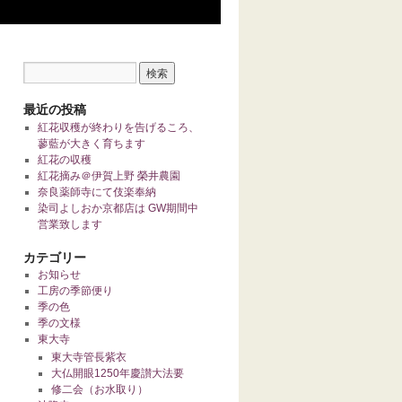
最近の投稿
紅花収穫が終わりを告げるころ、
蓼藍が大きく育ちます
紅花の収穫
紅花摘み＠伊賀上野 榮井農園
奈良薬師寺にて伎楽奉納
染司よしおか京都店は GW期間中
営業致します
カテゴリー
お知らせ
工房の季節便り
季の色
季の文様
東大寺
東大寺管長紫衣
大仏開眼1250年慶讃大法要
修二会（お水取り）