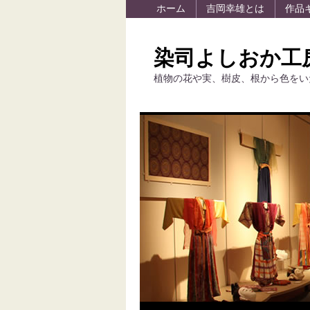
ホーム
吉岡幸雄とは
作品
染司よしおか工
植物の花や実、樹皮、根から色をい