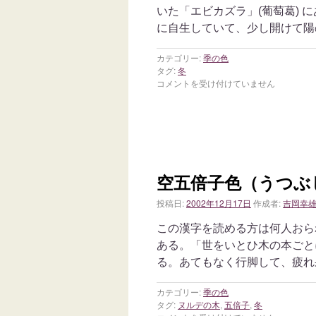
いた「エビカズラ」(葡萄葛) 
に自生していて、少し開けて陽
カテゴリー:
季の色
タグ:
冬
コメントを受け付けていません
空五倍子色（うつぶ
投稿日:
2002年12月17日
作成者:
吉岡幸
この漢字を読める方は何人おら
ある。「世をいとひ木の本ごと
る。あてもなく行脚して、疲れ
カテゴリー:
季の色
タグ:
ヌルデの木
,
五倍子
,
冬