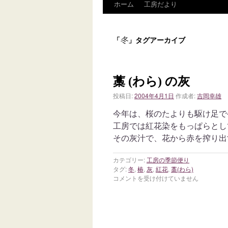
ホーム
工房だより
冬
「
」タグアーカイブ
藁 (わら) の灰
投稿日:
2004年4月1日
作成者:
吉岡幸雄
今年は、桜のたよりも駆け足で
工房では紅花染をもっぱらとし
その灰汁で、花から赤を搾り出す
カテゴリー:
工房の季節便り
タグ:
冬
,
椿
,
灰
,
紅花
,
藁(わら)
コメントを受け付けていません