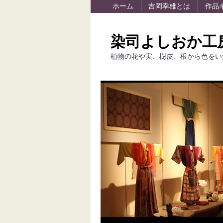
ホーム
吉岡幸雄とは
作品
染司よしおか工
植物の花や実、樹皮、根から色をい