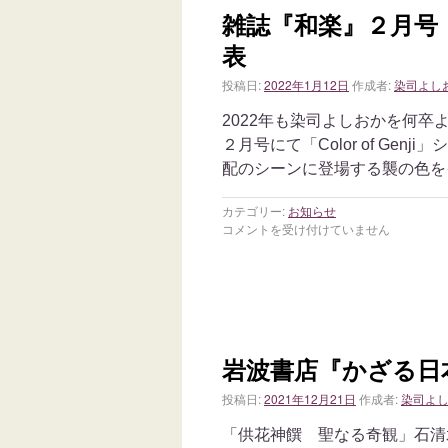
雑誌『和楽』２月号「Co
表
投稿日:
2022年1月12日
作成者:
染司よし
2022年も染司よしおかを何卒
２月号にて「Color of Ge
配のシーンに登場する襲の色を
カテゴリー:
お知らせ
コメントを受け付けていません
岩波書店『かざる日
投稿日:
2021年12月21日
作成者:
染司よ
「供花神饌 聖なる奇観」石清