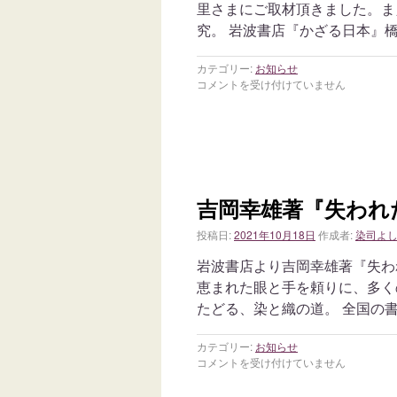
里さまにご取材頂きました。ま
究。 岩波書店『かざる日本』橋
カテゴリー:
お知らせ
コメントを受け付けていません
吉岡幸雄著『失われ
投稿日:
2021年10月18日
作成者:
染司よ
岩波書店より吉岡幸雄著『失わ
恵まれた眼と手を頼りに、多く
たどる、染と織の道。 全国の書店
カテゴリー:
お知らせ
コメントを受け付けていません