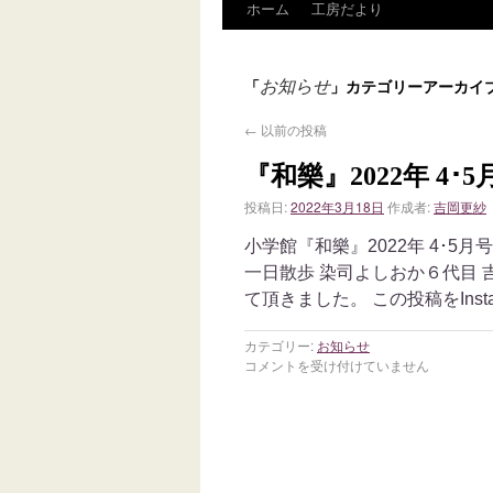
ホーム
工房だより
お知らせ
「
」カテゴリーアーカイ
←
以前の投稿
『和樂』2022年 4･5
投稿日:
2022年3月18日
作成者:
吉岡更紗
小学館『和樂』2022年 4･5
一日散歩 染司よしおか６代目
て頂きました。 この投稿をInsta
カテゴリー:
お知らせ
コメントを受け付けていません