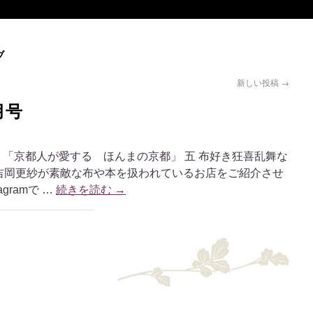
ブ
新しい投稿
→
月号
月号 「京都人が愛する ほんまの京都」 五 布好き狂喜乱舞な
 吉岡更紗が素敵な布や本を扱われているお店をご紹介させ
gramで …
続きを読む
→