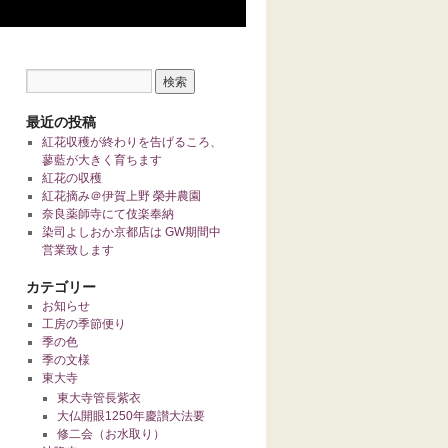
最近の投稿
紅花収穫が終わりを告げるころ、
蓼藍が大きく育ちます
紅花の収穫
紅花摘み＠伊賀上野 榮井農園
奈良薬師寺にて伎楽奉納
染司よしおか京都店は GW期間中
営業致します
カテゴリー
お知らせ
工房の季節便り
季の色
季の文様
東大寺
東大寺管長紫衣
大仏開眼1250年慶讃大法要
修二会（お水取り）