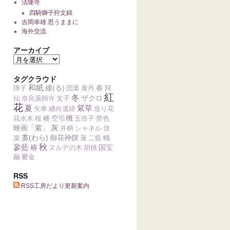
法隆寺
四騎獅子狩文錦
吉岡幸雄 思うままに
海外交流
アーカイブ
タグクラウド
和紙
縷(る)
春
障子
団栗
黄丹
阿
紅
冬
ザクロ
仙
奈良薬師寺
支子
花
夏
紫草
矢車
纏向遺跡
造り花
空引機
花水木
桜
幡
五倍子
禁色
灰
映画「紫」
弁柄
シャネル
伎
藁(わら)
御花神饌
楽
蓮
二藍
幟
蓼藍
秋
椿
国宝
ヌルデの木
胡桃
繭
鬱金
RSS
RSS工房だより更新案内