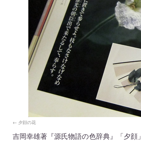
夕顔の花
吉岡幸雄著『源氏物語の色辞典』「夕顔