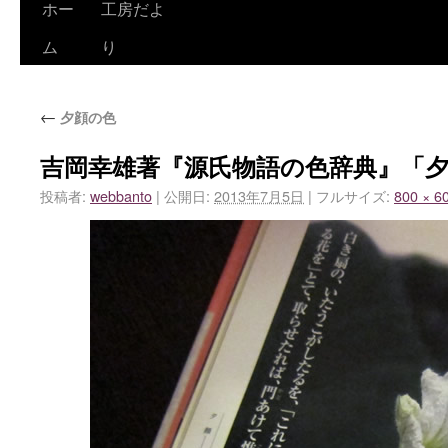
ホー
工房だよ
ム
り
←
夕顔の色
吉岡幸雄著『源氏物語の色辞典』「
投稿者:
webbanto
|
公開日:
2013年7月5日
|
フルサイズ:
800 × 6