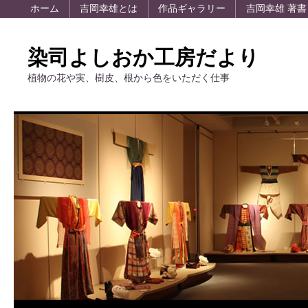
ホーム
吉岡幸雄とは
作品ギャラリー
吉岡幸雄 著書
染司よしおか工房だより
植物の花や実、樹皮、根から色をいただく仕事