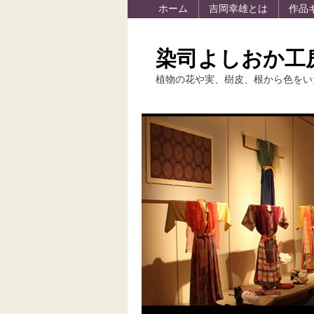
ホーム
吉岡幸雄とは
作品
染司よしおか工
植物の花や実、樹皮、根から色をい