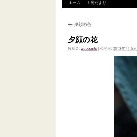
ホーム
工房だより
←
夕顔の色
夕顔の花
投稿者:
webbanto
|
公開日:
2013年7月5日