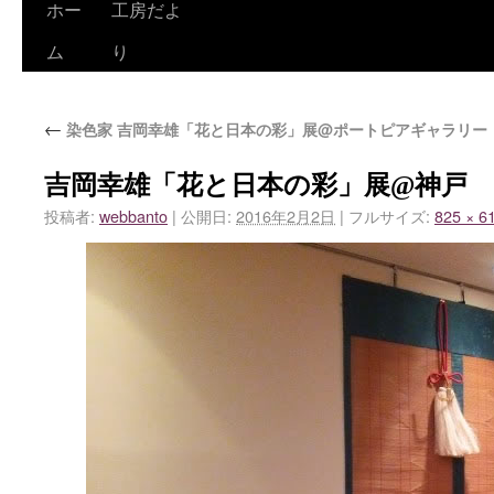
ホー
工房だよ
ム
り
←
染色家 吉岡幸雄「花と日本の彩」展@ポートピアギャラリー
吉岡幸雄「花と日本の彩」展@神戸
投稿者:
webbanto
|
公開日:
2016年2月2日
|
フルサイズ:
825 × 6