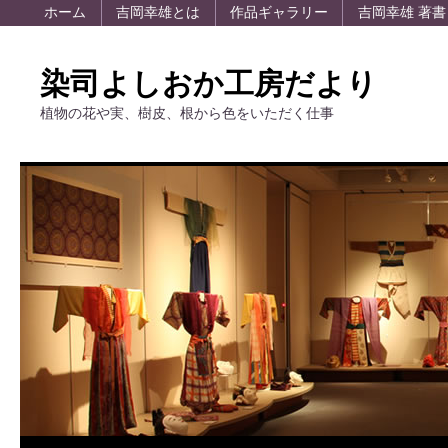
ホーム
吉岡幸雄とは
作品ギャラリー
吉岡幸雄 著書
染司よしおか工房だより
植物の花や実、樹皮、根から色をいただく仕事