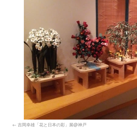
吉岡幸雄「花と日本の彩」展@神戸