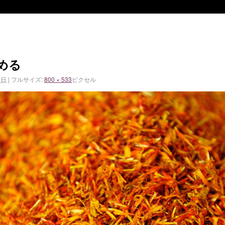
める
0日
|
フルサイズ:
800 × 533
ピクセル