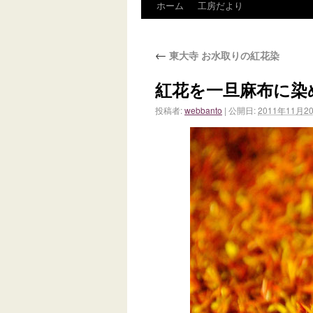
ホーム
工房だより
←
東大寺 お水取りの紅花染
紅花を一旦麻布に染
投稿者:
webbanto
|
公開日:
2011年11月2