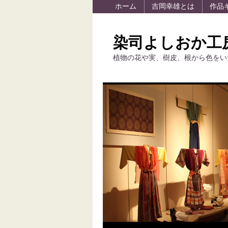
ホーム
吉岡幸雄とは
作品
染司よしおか工
植物の花や実、樹皮、根から色をい