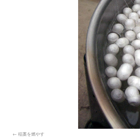
稲藁を燃やす