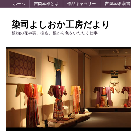
ホーム
吉岡幸雄とは
作品ギャラリー
吉岡幸雄 著書
染司よしおか工房だより
植物の花や実、樹皮、根から色をいただく仕事