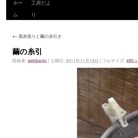
ホー
工房だよ
ム
り
←
黒灰造りと繭の糸引き
繭の糸引
投稿者:
webbanto
|
公開日:
2011年11月19日
|
フルサイズ:
480 ×