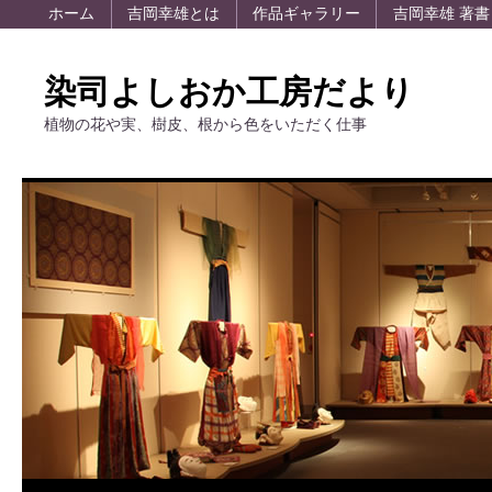
ホーム
吉岡幸雄とは
作品ギャラリー
吉岡幸雄 著書
染司よしおか工房だより
植物の花や実、樹皮、根から色をいただく仕事