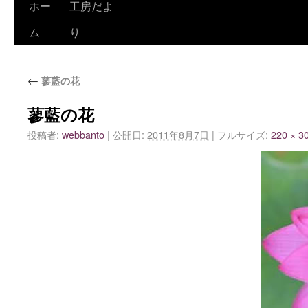
ホー
工房だよ
ム
り
←
蓼藍の花
蓼藍の花
投稿者:
webbanto
|
公開日:
2011年8月7日
|
フルサイズ:
220 × 3