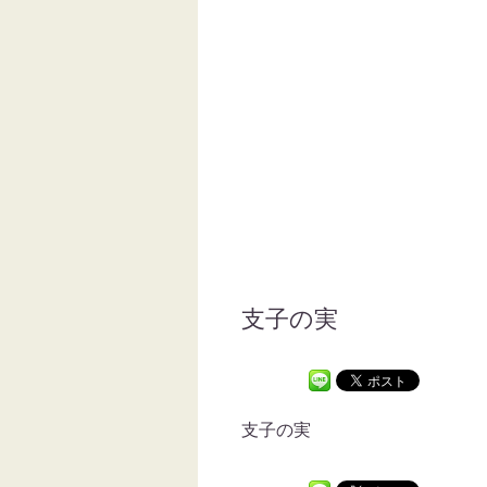
支子の実
支子の実