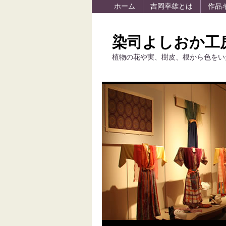
ホーム
吉岡幸雄とは
作品
染司よしおか工
植物の花や実、樹皮、根から色をい