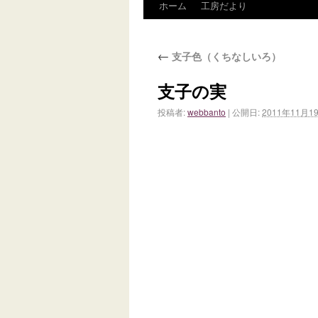
ホーム
工房だより
←
支子色（くちなしいろ）
支子の実
投稿者:
webbanto
|
公開日:
2011年11月1