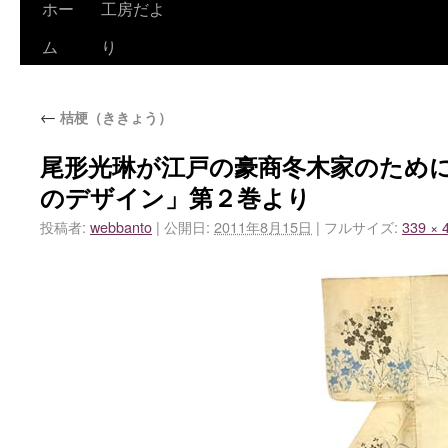
ホー
工房だよ
ム
り
←
桔梗（ききょう）
尾形光琳が江戸の豪商冬木家のため
のデザイン」第２巻より
投稿者:
webbanto
|
公開日:
2011年8月15日
|
フルサイズ:
339 × 