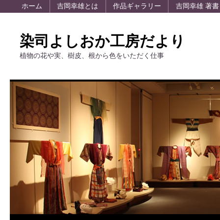
ホーム
吉岡幸雄とは
作品ギャラリー
吉岡幸雄 著書
染司よしおか工房だより
植物の花や実、樹皮、根から色をいただく仕事