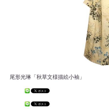
尾形光琳「秋草文様描絵小袖」