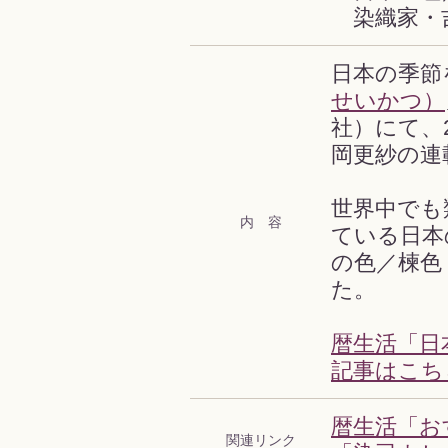
染織家・
日本の季節
せいかつ）
社）にて、
岡更紗の連
世界中でも
内 容
ている日本
の色／楝色
た。
暦生活「日
記事はこち
暦生活「お
関連リンク