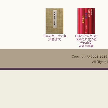
日本の色 三十六趣
日本の伝統色100
(染色標本)
太陽の朱 空の藍
光の山吹
吉岡幸雄著
Copyright ©
2002-202
All Righ