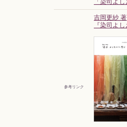
「染司よし
吉岡更紗 著
『染司よし
参考リンク