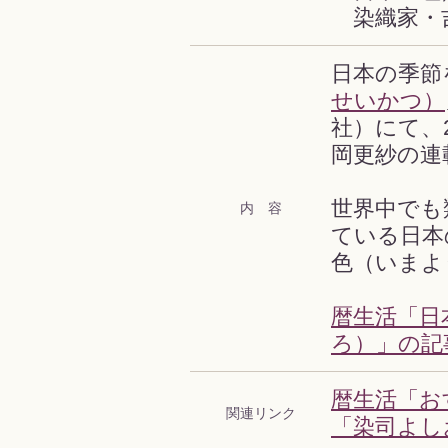
染織家・
日本の季節
せいかつ）
社）にて、
岡更紗の連
世界中でも
内 容
ている日本
色（いまよ
暦生活「日
ろ）」の記
暦生活「お
関連リンク
「染司よし