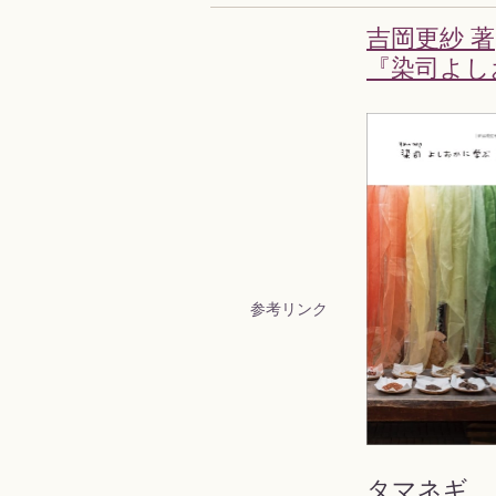
吉岡更紗 著
『染司よし
参考リンク
タマネギ、