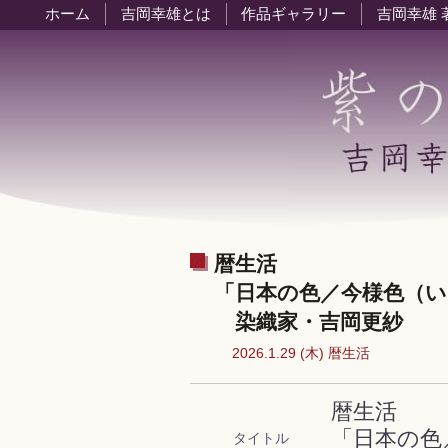
ホーム
吉岡幸雄とは
作品ギャラリー
吉岡幸雄 
暦生活
「日本の色／今様色（
染織家・吉岡更紗
2026.1.29 (木) 暦生活
暦生活
「日本の色
タイトル