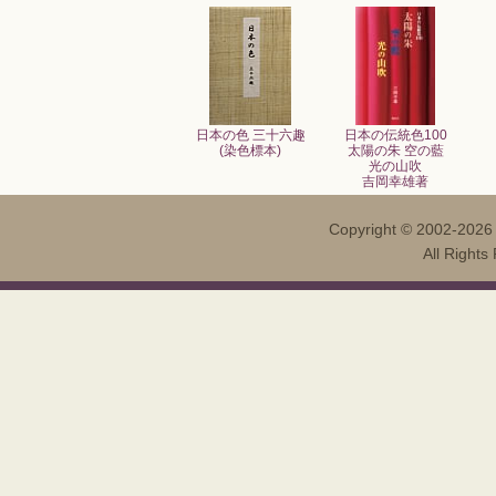
日本の色 三十六趣
日本の伝統色100
(染色標本)
太陽の朱 空の藍
光の山吹
吉岡幸雄著
Copyright ©
2002-202
All Righ