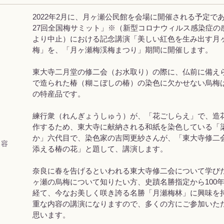
2022年2月に、月ヶ瀬公民館を会場に開催される予定で
27回全国梅サミット」※（新型コロナウィルス感染症の
より中止）における記念講演「美しい紅色を生み出す月
梅」を、「月ヶ瀬梅渓梅まつり」期間に開催します。
東大寺二月堂の修二会（お水取り）の際に、仏前に備え
で造られた椿（糊こぼしの椿）の染色に欠かせない烏梅
の特産品です。
練行衆（れんぎょうしゅう）が、「花ごしらえ」で、造
作するため、東大寺に献納される和紙を染色している「
か」六代目で、染色家の吉岡更紗さんが、「東大寺修二
 容
添える椿の花」と題して、講演します。
奈良に春を告げるといわれる東大寺修二会について学び
ヶ瀬の烏梅について知りたい方、史蹟名勝指定から100
経て、今なお美しく咲き誇る名勝「月瀬梅林」に興味を持つ
重な内容の講演になりますので、多くの方にご参加いた
思います。