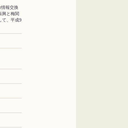
の情報交換
振興と梅関
して、平成9
。