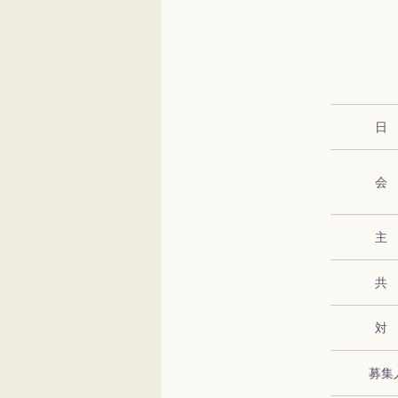
日
会
主
共
対
募集