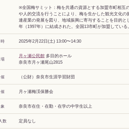
※全国梅サミット：梅を共通の資源とする加盟市町相互
や人的交流を行うことにより、梅を生かした観光文化の
連産業の発展を図り、地域振興に寄与することを目的と
年（1997年）に結成された。全国13市町が加盟している
 時
2025年2月22日(土) 13:00〜14:30
月ヶ瀬公民館
多目的ホール
 場
奈良市月ヶ瀬尾山2815
 催
（公財）奈良市生涯学習財団
 催
月ヶ瀬梅渓保勝会
 象
奈良市在住・在勤・在学の中学生以上
人数
定員なし