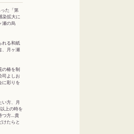
あった「第
感染拡大に
ヶ瀬の烏
られる和紙
は、月ヶ瀬
花の椿を制
染司よしお
会に彩りを
たい方、月
年以上の時を
方...貴
だけたらと