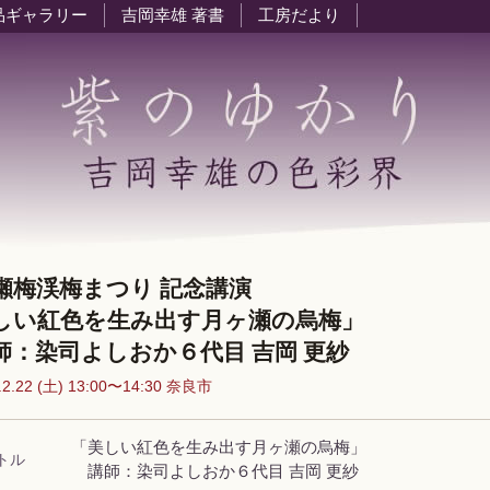
品ギャラリー
吉岡幸雄 著書
工房だより
瀬梅渓梅まつり 記念講演
しい紅色を生み出す月ヶ瀬の烏梅」
：染司よしおか６代目 吉岡 更紗
.2.22 (土) 13:00〜14:30 奈良市
「美しい紅色を生み出す月ヶ瀬の烏梅」
トル
講師：染司よしおか６代目 吉岡 更紗