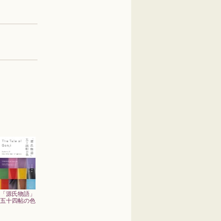
「源氏物語」
五十四帖の色