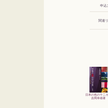
申込
関連
日本の色の十二
吉岡幸雄著