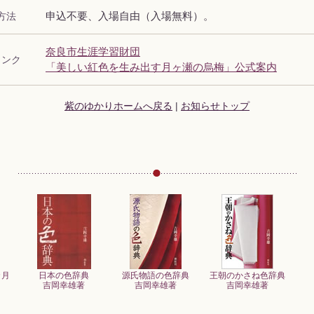
方法
申込不要、入場自由（入場無料）。
奈良市生涯学習財団
リンク
「美しい紅色を生み出す月ヶ瀬の烏梅」公式案内
紫のゆかりホームへ戻る
|
お知らせトップ
カ月
日本の色辞典
源氏物語の色辞典
王朝のかさね色辞典
吉岡幸雄著
吉岡幸雄著
吉岡幸雄著