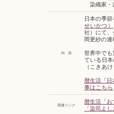
染織家・
日本の季節
せいかつ）
社）にて、
岡更紗の連
世界中でも
内 容
ている日本
（こきあけ
暦生活「日
事はこちら
暦生活「お
関連リンク
「染司よし