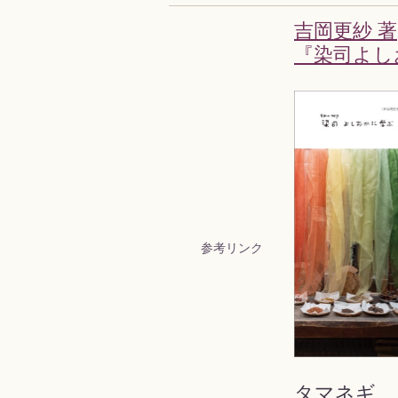
吉岡更紗 著
『染司よし
参考リンク
タマネギ、