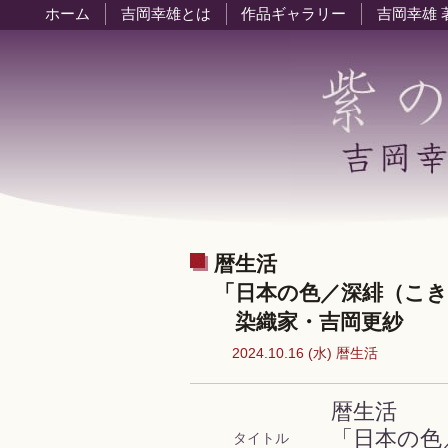
ホーム
吉岡幸雄とは
作品ギャラリー
吉岡幸雄 
暦生活
「日本の色／深緋（こ
染織家・吉岡更紗
2024.10.16 (水) 暦生活
暦生活
「日本の色
タイトル