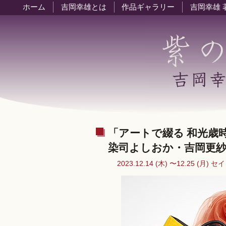
ホーム
吉岡幸雄とは
作品ギャラリー
吉岡幸雄 
「アートで綴る 和光歳
染司よしおか・吉岡更
2023.12.14 (木) 〜12.25 (月