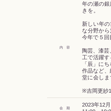
年の瀬の銀
きを。
新しい年の
な分野から
今年で５回
内 容
陶芸、漆芸
工で活躍す
「辰」にち
作品など、
堂に会しま
※吉岡更紗14.
2023年12月
会 期