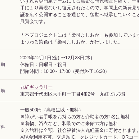
いずれも専門家チームによる厳密な時代考証を経て、一
手により再現ないし復元されたもので、学問上の新発見
証を広く公開することを通じて、後世へ継承していくこ
展覧会です。
＊本プロジェクトには「染司よしおか」も参加していま
まつわる染色は「染司よしおか」が行いました。
2023年12月1日(金) 〜12月28日(木)
 期
休館日：日曜日・祝日
開館時間：10:00～17:00（受付終了16:30）
丸紅ギャラリー
 場
東京都千代田区大手町一丁目4番2号 丸紅ビル3階
一般500円（高校生以下無料）
※障がい者手帳をお持ちの方と介助者の方1名は無料
※着物、浴衣など、和装でのご来館の方は無料
館料
※入館料は全額、社会福祉法人丸紅基金に寄付されます
※現金利用不可。交通系IC、クレジットカード、QRコ