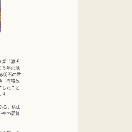
事業「源氏
て５年の歳
る明石の君
巻、有職故
にしたこと
ます。
である、桃山
小袖の展覧