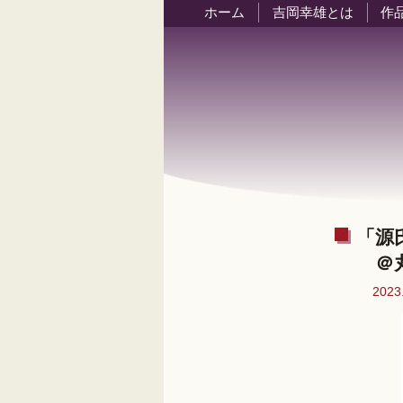
ホーム
吉岡幸雄とは
作
「源
＠丸
2023