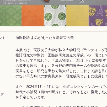
ント
源氏物語 よみがえった女房装束の美
本展では、実践女子大学が私立大学研究ブランディング
物語研究の学際的・国際的研究拠点の形成」の一環とし
月をかけて再現した、『源氏物語』「若菜 下」に登場す
の装束を展示します。各分野の専門家チームが物語や絵
実書をもとに研究を重ねて集大成した、これまで誰も目
のない平安時代の女房装束を、研究成果とともに披露し
また、2024年1月～2月には、丸紅コレクションの一つ
時代の小袖裂（着物の断片）と、それをもとに復元した
 容
を予定しています。