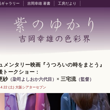
品ギャラリー
吉岡幸雄 著書
工房だより
ュメンタリー映画『うつろいの時をまとう』
後トークショー：
更紗
× 三宅流
（染司よしおか六代目）
（監督）
3.4.22 (土) 大阪シアターセブン