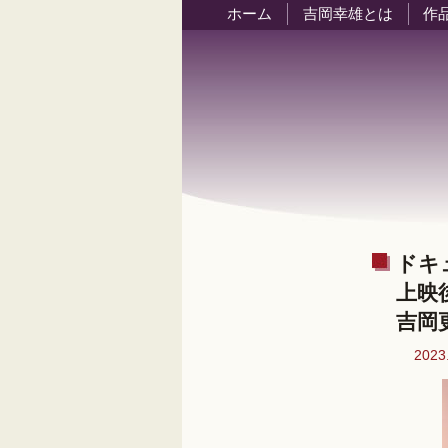
ホーム
吉岡幸雄とは
作
ドキ
上映
吉岡
202