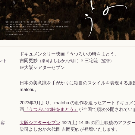
ドキュメンタリー映画『うつろいの時をまとう』
ント
吉岡更紗
× 三宅流
（染司よしおか六代目）
（監督）
＠大阪シアターセブン
日本の美意識を手がかりに独自のスタイルを表現する服
matohu。
2023年3月より、matohu の創作を追ったアートドキュ
画
『うつろいの時をまとう』
が全国で順次公開されてい
 容
大阪シアターセブン
4/22(土) 14:35 の回上映後のアフ
染司よしおか六代目 吉岡更紗が登壇いたします。