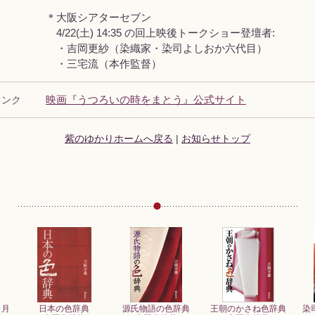
＊大阪シアターセブン
4/22(土) 14:35 の回上映後トークショー登壇者:
・吉岡更紗（染織家・染司よしおか六代目）
・三宅流（本作監督）
リンク
映画『うつろいの時をまとう』公式サイト
紫のゆかりホームへ戻る
|
お知らせトップ
カ月
日本の色辞典
源氏物語の色辞典
王朝のかさね色辞典
染