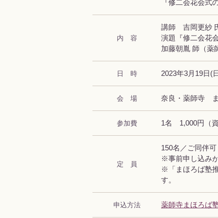
『修二会花会式
講師 吉岡更紗 
内 容
演題『修二会花
加藤朝胤 師（薬
日 時
2023年3月19日(日
会 場
奈良・薬師寺 
参加費
1名 1,000円
150名／ご同伴
※事前申し込み
定 員
※「まほろば塾
す。
申込方法
薬師寺まほろば