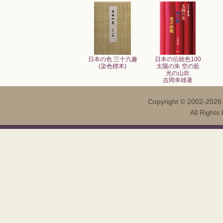
日本の色 三十六趣
日本の伝統色100
(染色標本)
太陽の朱 空の藍
光の山吹
吉岡幸雄著
Copyright ©
2002-202
All Righ