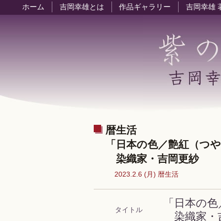
ホーム
吉岡幸雄とは
作品ギャラリー
吉岡幸雄 
暦生活
「日本の色／艶紅（つ
染織家・吉岡更紗
2023.2.6 (月) 暦生活
「日本の色
タイトル
染織家・