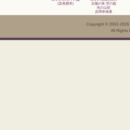
(染色標本)
太陽の朱 空の藍
光の山吹
吉岡幸雄著
Copyright ©
2002-202
All Righ