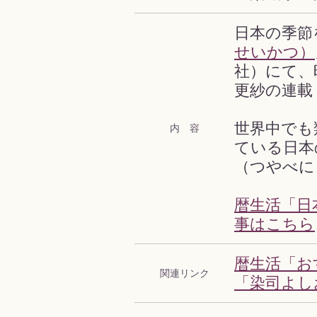
日本の季節
せいかつ）
社）にて、
更紗の連載
世界中でも
内 容
ている日本
（つやべに
暦生活「日
事はこちら
暦生活「お
関連リンク
「染司よし