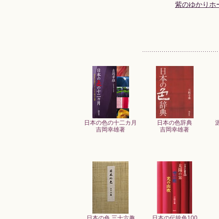
紫のゆかりホ
日本の色の十二カ月
日本の色辞典
吉岡幸雄著
吉岡幸雄著
日本の色 三十六趣
日本の伝統色100