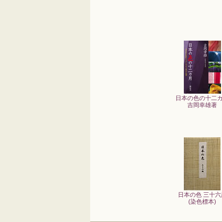
日本の色の十二
吉岡幸雄著
日本の色 三十六
(染色標本)