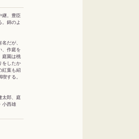
中継。豊臣
る。錦のよ
有名だが、
い、作庭を
、庭園は桃
りをしたか
の紅葉も紹
満喫する。
健太郎、庭
・小西雄