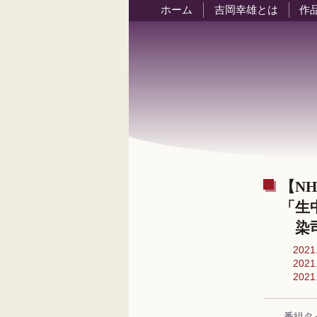
ホーム
吉岡幸雄とは
作
【NH
「生
染司
2021
2021
2021
番組タ