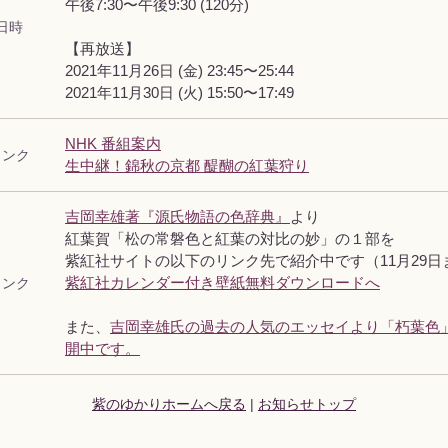
午後7:30〜午後9:30 (120分)
日時
【再放送】
2021年11月26日 (金) 23:45〜25:44
2021年11月30日 (火) 15:50〜17:49
NHK 番組案内
リンク
生中継！錦秋の京都 醍醐の紅葉狩り
吉岡幸雄著『源氏物語の色辞典』
より
紅葉賀「松の常磐色と紅葉の対比の妙」の１部を
紫紅社サイトの以下のリンク先で紹介中です（11月29日
リンク
紫紅社カレンダー付き壁紙無料ダウンロードへ
また、
吉岡幸雄氏の過去の人気のエッセイより「朽葉色
開中です。
紫のゆかりホームへ戻る
|
お知らせトップ