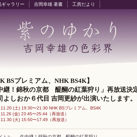
品ギャラリー
吉岡幸雄 著書
工房だより
K BSプレミアム、NHK BS4K】
中継！錦秋の京都 醍醐の紅葉狩り」再放送決
よしおか６代目 吉岡更紗が出演いたします。
.11.20 (土) 19:30〜21:30 NHK BSプレミアム、BS4K
.11.26 (金) 23:45〜25:44（再放送）
.11.30 (火) 15:50〜17:49（再放送）
イトル
生中継！錦秋の京都 醍醐の紅葉狩り