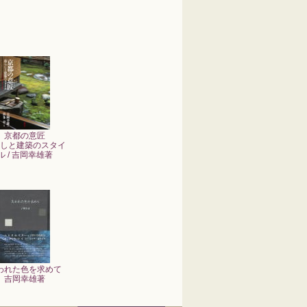
京都の意匠
しと建築のスタイ
ル / 吉岡幸雄著
われた色を求めて
吉岡幸雄著