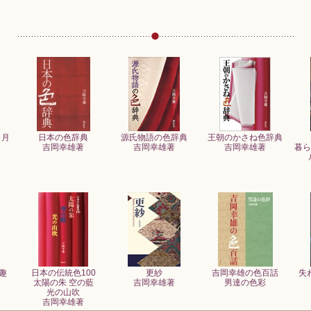
カ月
日本の色辞典
源氏物語の色辞典
王朝のかさね色辞典
吉岡幸雄著
吉岡幸雄著
吉岡幸雄著
暮ら
趣
日本の伝統色100
更紗
吉岡幸雄の色百話
失
太陽の朱 空の藍
吉岡幸雄著
男達の色彩
光の山吹
吉岡幸雄著