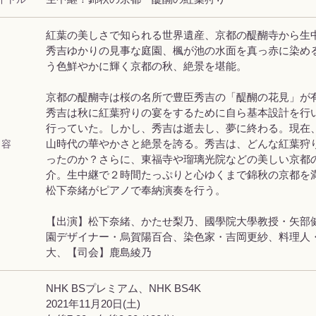
紅葉の美しさで知られる世界遺産、京都の醍醐寺から生
秀吉ゆかりの見事な庭園、楓が池の水面を真っ赤に染め
う色鮮やかに輝く京都の秋、絶景を堪能。
京都の醍醐寺は桜の名所で豊臣秀吉の「醍醐の花見」が
秀吉は秋に紅葉狩りの宴をするために自ら基本設計を行
行っていた。しかし、秀吉は逝去し、夢に終わる。現在
 容
山時代の華やかさと絶景を誇る。秀吉は、どんな紅葉狩
ったのか？さらに、東福寺や瑠璃光院などの美しい京都
介。生中継で２時間たっぷりと心ゆくまで錦秋の京都を
松下奈緒がピアノで奉納演奏を行う。
【出演】松下奈緒、かたせ梨乃、國學院大學教授・矢部
園デザイナー・烏賀陽百合、染色家・吉岡更紗、料理人
大、【司会】鹿島綾乃
NHK BSプレミアム、NHK BS4K
2021年11月20日(土)