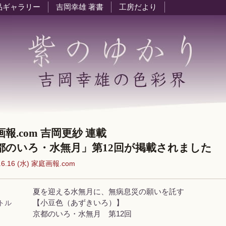
品ギャラリー
吉岡幸雄 著書
工房だより
画報.com 吉岡更紗 連載
都のいろ・水無月」第12回が掲載されました
.6.16 (水) 家庭画報.com
夏を迎える水無月に、無病息災の願いを託す
トル
【小豆色（あずきいろ）】
京都のいろ・水無月 第12回