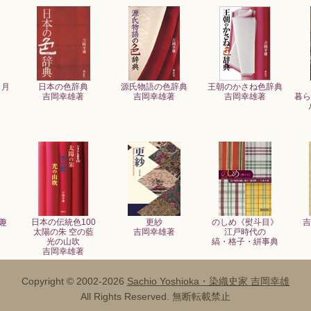
カ月
日本の色辞典
源氏物語の色辞典
王朝のかさね色辞典
吉岡幸雄著
吉岡幸雄著
吉岡幸雄著
暮ら
趣
日本の伝統色100
更紗
のしめ《熨斗目》
吉
太陽の朱 空の藍
吉岡幸雄著
江戸時代の
光の山吹
縞・格子・絣事典
吉岡幸雄著
Copyright ©
2002-2026
Sachio Yoshioka・染織史家 吉岡幸雄
All Rights Reserved. 無断転載禁止