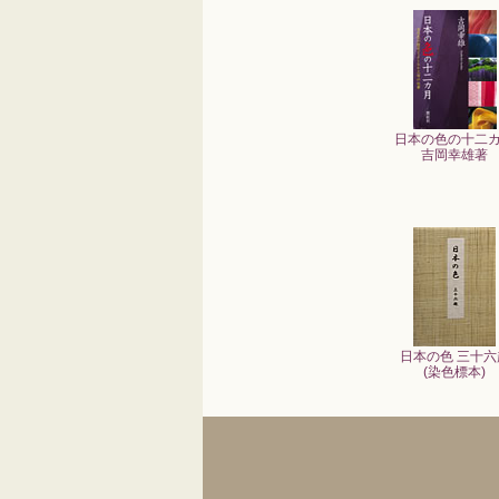
日本の色の十二
吉岡幸雄著
日本の色 三十六
(染色標本)