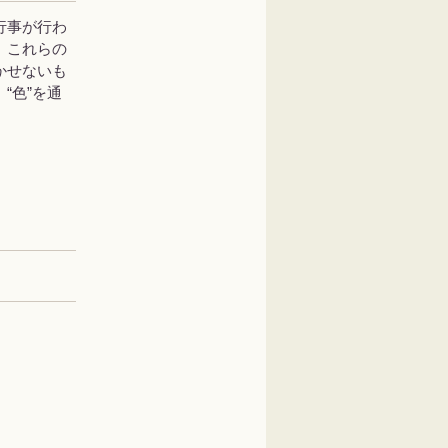
行事が行わ
。これらの
かせないも
“色”を通