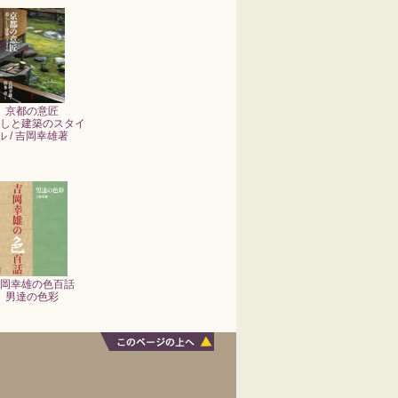
京都の意匠
しと建築のスタイ
ル / 吉岡幸雄著
岡幸雄の色百話
男達の色彩