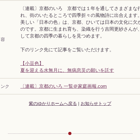
〔連載〕京都のいろ 京都では１年を通してさまざまな
れ、街のいたるところで四季折々の風物詩に出合えます
美しい「日本の色」は、京都、ひいては日本の文化に欠
のです。京都に生まれ育ち、染織を行う吉岡更紗さんが、
して京都の四季の暮らしを見つめます。
 容
下のリンク先にて記事をご覧いただけます。
【小豆色】
夏を迎える水無月に、無病息災の願いを託す
リンク
〔連載〕京都のいろ 一覧＠家庭画報.com
紫のゆかりホームへ戻る
|
お知らせトップ