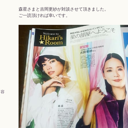
森星さまと吉岡更紗が対談させて頂きました。
ご一読頂ければ幸いです。
 容