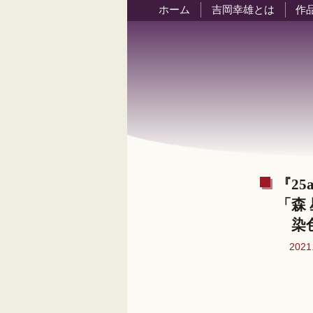
ホーム
吉岡幸雄とは
作
『25
「森
染色
2021