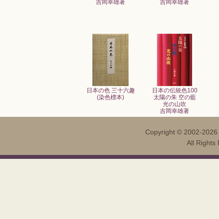
吉岡幸雄著
吉岡幸雄著
日本の色 三十六趣
日本の伝統色100
(染色標本)
太陽の朱 空の藍
光の山吹
吉岡幸雄著
Copyright ©
2002-202
All Righ