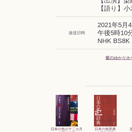
【出演】染
【語り】小
2021年5月4
午後5時10
放送日時
NHK BS8K
紫のゆかりホ
日本の色の十二カ月
日本の色辞典