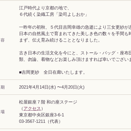
江戸時代より京都の地で、
６代続く染織工房「染司よしおか」
一昨年の初秋、５代目吉岡幸雄の急逝により三女更紗が
日本の自然風土で育まれてきた美しき色の数々を手間も
 容
まず、伝え育み続けることとなりました。
古き日本の生活文化を今にと、ストール・バッグ・座布
類、勿論、着物などお楽しみ頂けますれば幸いでござい
■吉岡更紗 全日在廊いたします。
 期
2021年4月14日(水) 〜4月20日(火)
松屋銀座７階 和の座ステージ
（
アクセス
）
 場
東京都中央区銀座3-6-1
03-3567-1211（代表）