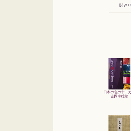
関連
日本の色の十二
吉岡幸雄著