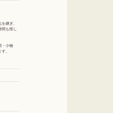
志を継ぎ、
時間も惜し
団・小物
ます。