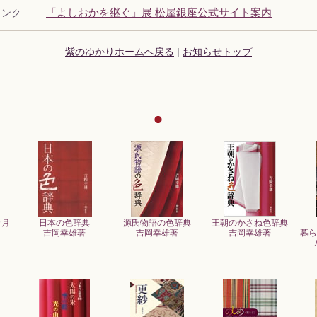
リンク
「よしおかを継ぐ」展 松屋銀座公式サイト案内
紫のゆかりホームへ戻る
|
お知らせトップ
カ月
日本の色辞典
源氏物語の色辞典
王朝のかさね色辞典
吉岡幸雄著
吉岡幸雄著
吉岡幸雄著
暮ら