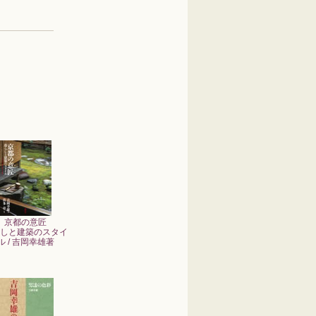
京都の意匠
しと建築のスタイ
ル / 吉岡幸雄著